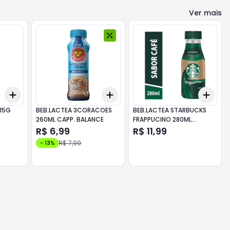
Ver mais
Add
Add
Add
+
3
+
5
+
10
+
3
+
5
+
10
+
3
 15G
BEB.LACTEA 3CORACOES
BEB.LACTEA STARBUCKS
260ML CAPP. BALANCE
FRAPPUCINO 280ML
CLASSIC
R$ 6,99
R$ 11,99
R$ 7,99
-
13
%