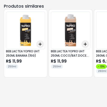
Produtos similares
Add
Add
+
3
+
5
+
10
+
3
+
5
+
BEB.LACTEA YOPRO UHT
BEB.LACTEA YOPRO UHT
BEB.LA
250ML BANANA (15G)
250ML COCO/BAT.DOCE
260ML 
(15G)
R$ 11,99
R$ 11,99
R$ 6
250ml
250ml
-
13
%
260ml