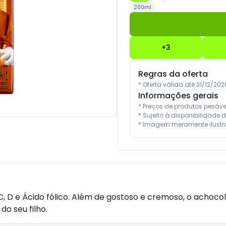
200ml
+
3
Regras da oferta
* Oferta válida até 31/12/2
Informações gerais
* Preços de produtos pesáv
* Sujeito à disponibilidade d
* Imagem meramente ilustra
 C, D e Ácido fólico. Além de gostoso e cremoso, o acho
o seu filho.