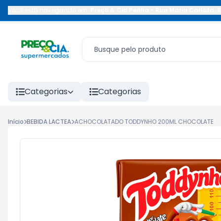
Você está navegando em:
Preço & Cia Penha
-
Rua Maria Carlota
,
S
Categorias
Categorias
Início
BEBIDA LACTEA
ACHOCOLATADO TODDYNHO 200ML CHOCOLATE