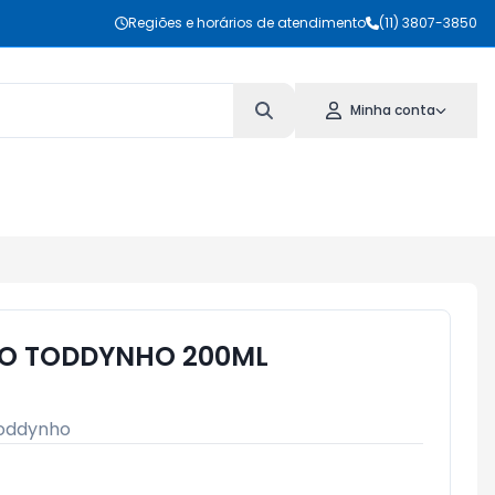
Regiões e horários de atendimento
(11) 3807-3850
Minha conta
O TODDYNHO 200ML
oddynho