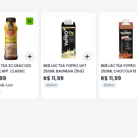
Add
Add
10
+
3
+
5
+
10
+
3
+
5
+
10
CTEA 3CORACOES
BEB.LACTEA YOPRO UHT
BEB.LACTEA YOPRO
CAPP. CLASSIC
250ML BAUNILHA (15G)
250ML CHOCOLATE
,99
R$ 11,99
R$ 11,99
R$ 7,99
250ml
250ml