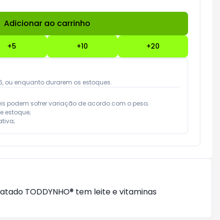
Adicionar ao carrinho
Subtotal:
R$ 0,00
+
5
+
10
+
20
026, ou enquanto durarem os estoques.
eis podem sofrer variação de acordo com o peso;

e estoque;

tiva;
colatado TODDYNHO® tem leite e vitaminas