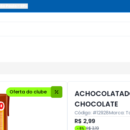
ão Paulo
-
SP
Oferta do clube
ACHOCOLATAD
CHOCOLATE
Código: #
12928
Marca:
T
R$ 2,99
R$ 3,19
-
6
%