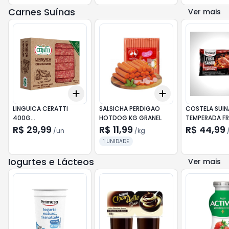
Carnes Suínas
Ver mais
Add
Add
+
3
+
5
+
10
+
0.3
kg
+
0.5
kg
LINGUICA CERATTI
SALSICHA PERDIGAO
COSTELA SUIN
400G
HOTDOG KG GRANEL
TEMPERADA FR
PERNIL/CHIMICHURRI
R$ 29,99
R$ 11,99
R$ 44,99
/
un
/
kg
1 UNIDADE
Iogurtes e Lácteos
Ver mais