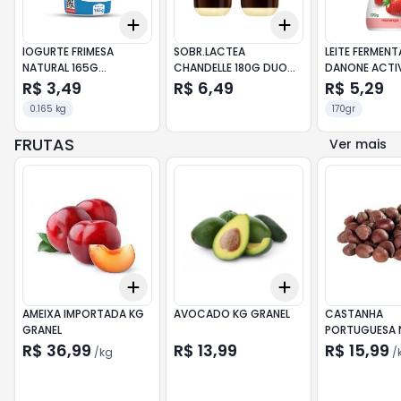
Add
Add
+
3
+
5
+
10
+
3
+
5
+
10
IOGURTE FRIMESA
SOBR.LACTEA
LEITE FERMEN
NATURAL 165G
CHANDELLE 180G DUO
DANONE ACTIV
DESNATADO
DARK/BRANCO
MORANGO
R$ 3,49
R$ 6,49
R$ 5,29
0.165 kg
170gr
FRUTAS
Ver mais
Add
Add
+
0.3
kg
+
0.5
kg
+
0.6
+
1
+
2
AMEIXA IMPORTADA KG
AVOCADO KG GRANEL
CASTANHA
GRANEL
PORTUGUESA 
COZIDA
R$ 36,99
R$ 13,99
R$ 15,99
/
kg
/