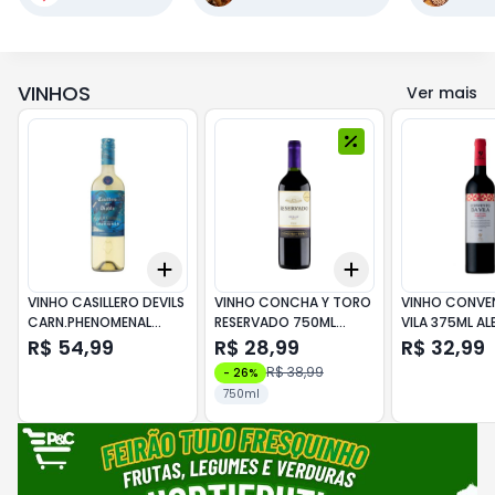
VINHOS
Ver mais
Add
Add
+
3
+
5
+
10
+
3
+
5
+
10
VINHO CASILLERO DEVILS
VINHO CONCHA Y TORO
VINHO CONVE
CARN.PHENOMENAL
RESERVADO 750ML
VILA 375ML A
SAUVIGNON 750ML
MERLOT
TT
R$ 54,99
R$ 28,99
R$ 32,99
R$ 38,99
-
26
%
750ml