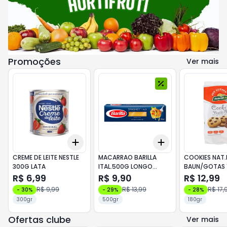
Promoções
Ver mais
Add
Add
+
3
+
5
+
10
+
3
+
5
+
10
CREME DE LEITE NESTLE
MACARRAO BARILLA
COOKIES NAT.L
300G LATA
ITAL.500G LONGO
BAUN/GOTAS 
SPAGHETTI 5
S/GLUT
R$ 6,99
R$ 9,90
R$ 12,99
R$ 9,99
R$ 13,99
R$ 17,
-
30
%
-
29
%
-
28
%
300gr
500gr
180gr
Ofertas clube
Ver mais