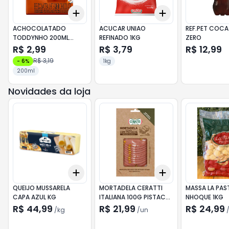
Add
Add
+
3
+
5
+
10
+
3
+
5
+
10
ACHOCOLATADO
ACUCAR UNIAO
REF.PET COCA
TODDYNHO 200ML
REFINADO 1KG
ZERO
CHOCOLATE
R$ 2,99
R$ 3,79
R$ 12,99
R$ 3,19
-
6
%
1kg
200ml
Novidades da loja
Add
Add
+
0.3
kg
+
0.5
kg
+
3
+
5
+
10
QUEIJO MUSSARELA
MORTADELA CERATTI
MASSA LA PAS
CAPA AZUL KG
ITALIANA 100G PISTACHE
NHOQUE 1KG
FATIADA
R$ 44,99
R$ 21,99
R$ 24,99
/
kg
/
un