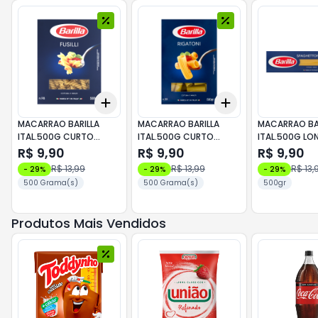
Add
Add
+
3
+
5
+
10
+
3
+
5
+
10
MACARRAO BARILLA
MACARRAO BARILLA
MACARRAO BA
ITAL.500G CURTO
ITAL.500G CURTO
ITAL.500G L
FUSILLI
RIGATONI
SPAGHETTONI
R$ 9,90
R$ 9,90
R$ 9,90
R$ 13,99
R$ 13,99
R$ 13,
-
29
%
-
29
%
-
29
%
500 Grama(s)
500 Grama(s)
500gr
Produtos Mais Vendidos