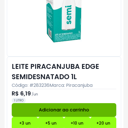
LEITE PIRACANJUBA EDGE
SEMIDESNATADO 1L
Código: #
283236
Marca:
Piracanjuba
R$ 6,19
/
un
1 LITRO
Adicionar ao carrinho
Subtotal:
R$ 0
+
3
un
+
5
un
+
10
un
+
20
un