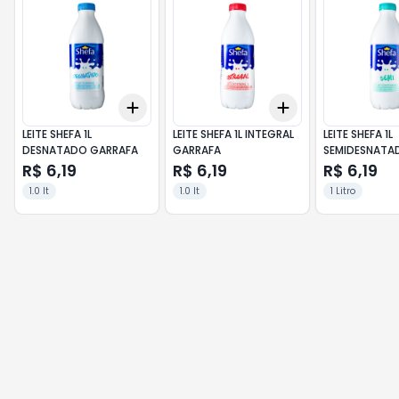
Add
Add
+
3
+
5
+
10
+
3
+
5
+
10
LEITE SHEFA 1L
LEITE SHEFA 1L INTEGRAL
LEITE SHEFA 1L
DESNATADO GARRAFA
GARRAFA
SEMIDESNATA
GARRAFA
R$ 6,19
R$ 6,19
R$ 6,19
1.0 lt
1.0 lt
1 Litro