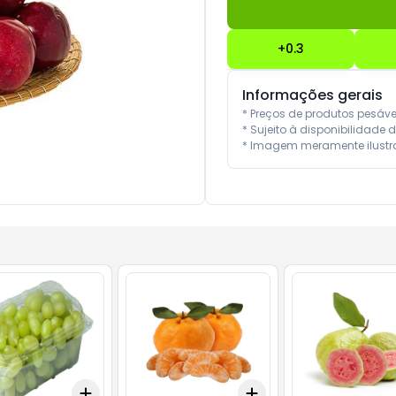
+
0.3
Informações gerais
* Preços de produtos pesáv
* Sujeito à disponibilidade d
* Imagem meramente ilustra
Add
Add
.5
kg
+
3
+
5
+
10
+
0.9
kg
+
1.5
kg