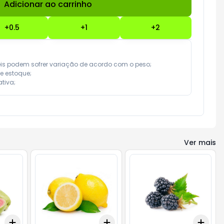
Adicionar ao carrinho
Subtotal:
R$ 0,00
+
0.5
+
1
+
2
eis podem sofrer variação de acordo com o peso;

e estoque;

tiva;
Ver mais
Add
Add
Add
+
0.6
kg
+
1
kg
+
0.6
kg
+
1
kg
+
3