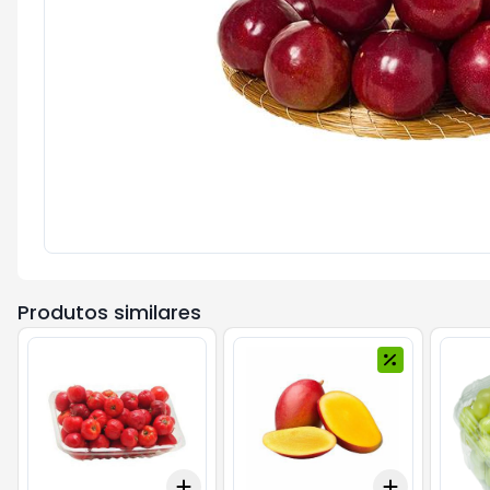
Produtos similares
Add
Add
+
3
+
5
+
10
+
1.5
kg
+
2