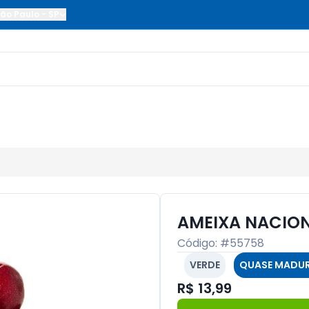
ão Paulo
-
SP
AMEIXA NACION
Código: #
55758
VERDE
QUASE MADU
R$ 13,99