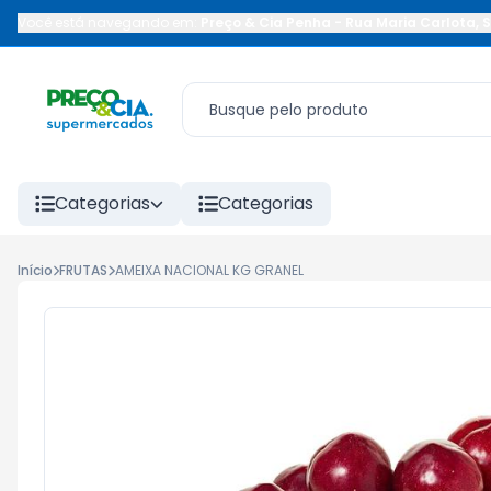
Você está navegando em:
Preço & Cia Penha
-
Rua Maria Carlota
,
S
Categorias
Categorias
Início
FRUTAS
AMEIXA NACIONAL KG GRANEL