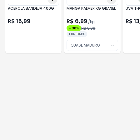
ACEROLA BANDEJA 400G
MANGA PALMER KG GRANEL
R$ 15,99
R$ 6,99
R$ 13
/
kg
R$ 9,99
-
30
%
1 UNIDADE
QUASE MADURO