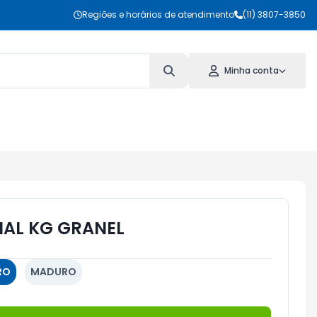
Regiões e horários de atendimento
(11) 3807-3850
Minha conta
AL KG GRANEL
RO
MADURO