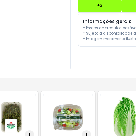
+
3
Informações gerais
* Preços de produtos pesáv
* Sujeito à disponibilidade d
* Imagem meramente ilustra
Add
Add
10
+
3
+
5
+
10
+
3
+
5
+
10