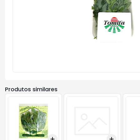
Produtos similares
Add
Add
+
3
+
5
+
10
+
3
+
5
+