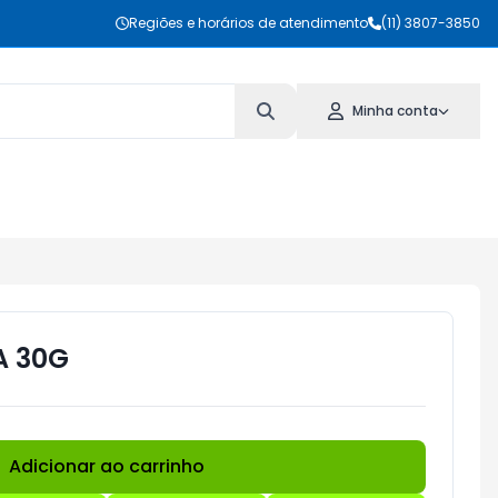
Regiões e horários de atendimento
(11) 3807-3850
Minha conta
A 30G
Adicionar ao carrinho
Subtotal:
R$ 0,00