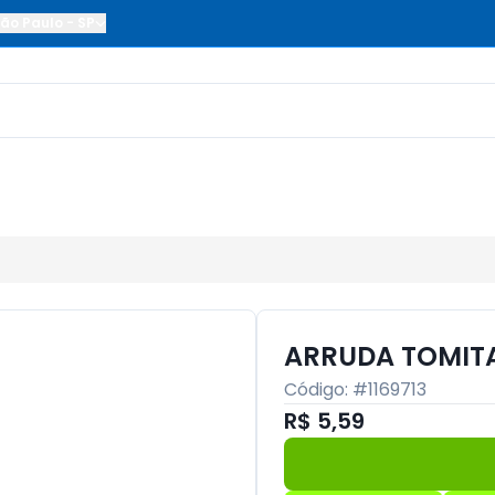
ão Paulo
-
SP
ARRUDA TOMIT
Código: #
1169713
R$ 5,59