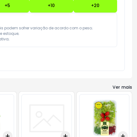
+
5
+
10
+
20
eis podem sofrer variação de acordo com o peso;

e estoque;

tiva;
Ver mais
Add
Add
Add
+
3
+
5
+
10
+
3
+
5
+
10
+
3