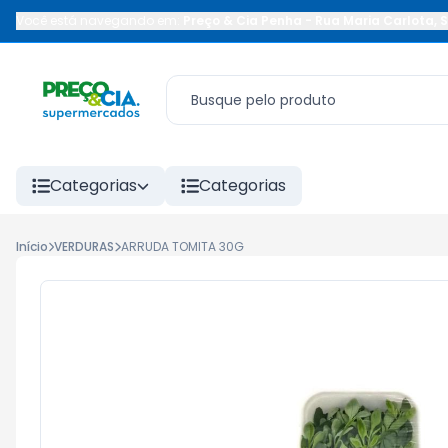
Você está navegando em:
Preço & Cia Penha
-
Rua Maria Carlota
,
S
Categorias
Categorias
Início
VERDURAS
ARRUDA TOMITA 30G