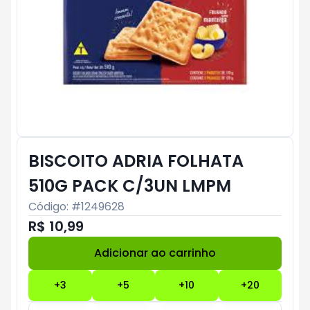
BISCOITO ADRIA FOLHATA
510G PACK C/3UN LMPM
Código: #
1249628
R$ 10,99
Adicionar ao carrinho
Subtotal:
R$ 0
+
3
+
5
+
10
+
20