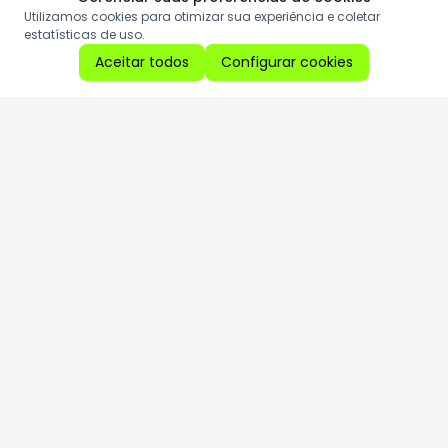
Utilizamos cookies para otimizar sua experiência e coletar
estatísticas de uso.
Aceitar todos
Configurar cookies
Aproveite as nossas promoções!
Cadastre seu e-mail e receba ofertas exclusivas.
QUERO RECEBER