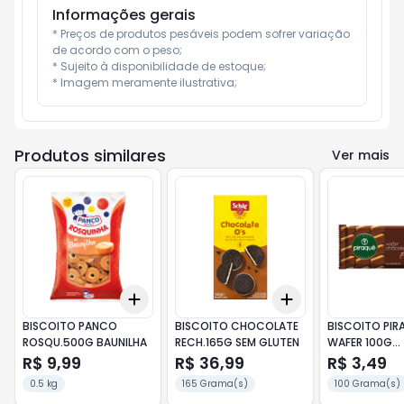
Informações gerais
* Preços de produtos pesáveis podem sofrer variação 
de acordo com o peso;

* Sujeito à disponibilidade de estoque;

* Imagem meramente ilustrativa;
Produtos similares
Ver mais
Add
Add
+
3
+
5
+
10
+
3
+
5
+
10
BISCOITO PANCO
BISCOITO CHOCOLATE
BISCOITO PIR
ROSQU.500G BAUNILHA
RECH.165G SEM GLUTEN
WAFER 100G
CHOCOLATE
R$ 9,99
R$ 36,99
R$ 3,49
0.5 kg
165 Grama(s)
100 Grama(s)