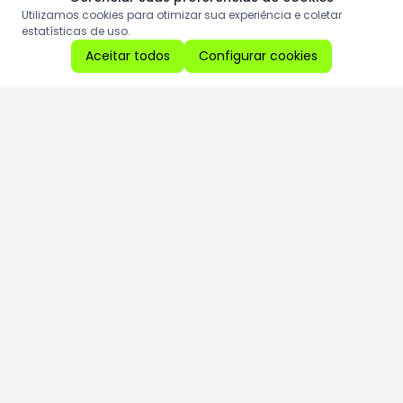
Utilizamos cookies para otimizar sua experiência e coletar
estatísticas de uso.
Aceitar todos
Configurar cookies
Aproveite as nossas promoções!
Cadastre seu e-mail e receba ofertas exclusivas.
QUERO RECEBER