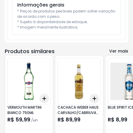
Informações gerais
* Preços de produtos pesáveis podem sofrer variação 
de acordo com o peso;

* Sujeito à disponibilidade de estoque;

* Imagem meramente ilustrativa;
Produtos similares
Ver mais
Add
Add
+
3
+
5
+
10
+
3
+
5
+
10
VERMOUTH MARTINI
CACHACA WEBER HAUS
BLUE SPIRIT IC
BIANCO 750ML
CARVALHO/CABRIUVA
700ML
R$ 59,99
R$ 89,99
R$ 8,99
/
un