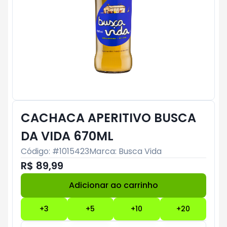
CACHACA APERITIVO BUSCA
DA VIDA 670ML
Código: #
1015423
Marca:
Busca Vida
R$ 89,99
Adicionar ao carrinho
Subtotal:
R$ 0
+
3
+
5
+
10
+
20