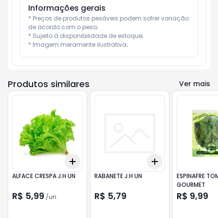
Informações gerais
* Preços de produtos pesáveis podem sofrer variação 
de acordo com o peso;

* Sujeito à disponibilidade de estoque;

* Imagem meramente ilustrativa;
Produtos similares
Ver mais
Add
Add
+
3
+
5
+
10
+
3
+
5
+
10
ALFACE CRESPA J.H UN
RABANETE J.H UN
ESPINAFRE TO
GOURMET
R$ 5,99
R$ 5,79
R$ 9,99
/
un