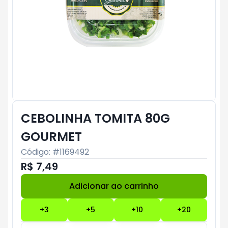
CEBOLINHA TOMITA 80G
GOURMET
Código: #
1169492
R$ 7,49
Adicionar ao carrinho
Subtotal:
R$ 0
+
3
+
5
+
10
+
20