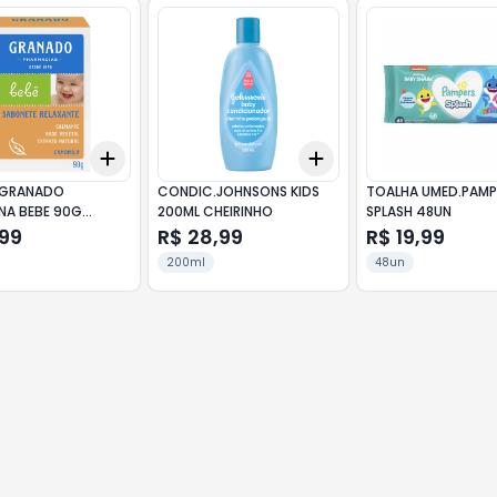
Add
Add
10
+
3
+
5
+
10
+
3
+
5
+
10
.GRANADO
CONDIC.JOHNSONS KIDS
TOALHA UMED.PAMP
INA BEBE 90G
200ML CHEIRINHO
SPLASH 48UN
ILA
,99
R$ 28,99
R$ 19,99
200ml
48un