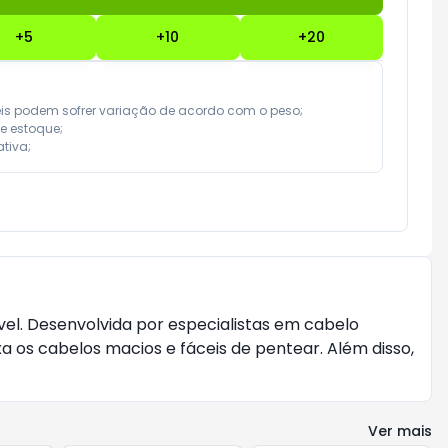
+
5
+
10
+
20
eis podem sofrer variação de acordo com o peso;

e estoque;

tiva;
el. Desenvolvida por especialistas em cabelo
a os cabelos macios e fáceis de pentear. Além disso,
Ver mais