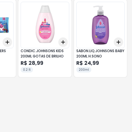
Add
Add
Add
+
3
+
5
+
10
+
3
+
5
+
10
+
3
ERS
CONDIC.JOHNSONS KIDS
SABON.LIQ.JOHNSONS BABY
200ML GOTAS DE BRILHO
200ML H.SONO
R$ 28,99
R$ 24,99
0.2 lt
200ml