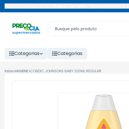
Você está navegando em:
Preço & Cia Penha
-
Rua Maria Carlota
,
S
Categorias
Categorias
Início
HIGIENE
CONDIC.JOHNSONS BABY 200ML REGULAR