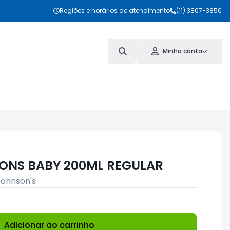
Regiões e horários de atendimento
(11) 3807-3850
Minha conta
ONS BABY 200ML REGULAR
Johnson's
Adicionar ao carrinho
Subtotal:
R$ 0,00