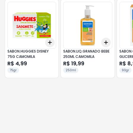
Add
Add
+
3
+
5
+
10
+
3
+
5
+
SABON.HUGGIES DISNEY
SABON.LIQ.GRANADO BEBE
SABON
75G CAMOMILA
250ML CAMOMILA
GLICER
CAMOM
R$ 4,99
R$ 19,99
R$ 8
75gr
250ml
90gr