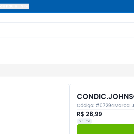
ão Paulo
-
SP
CONDIC.JOHNS
Código: #
67294
Marca:
R$ 28,99
200ml