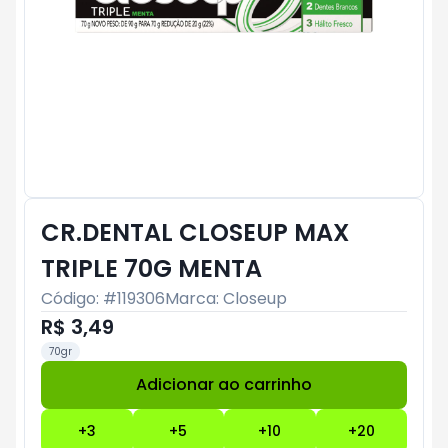
CR.DENTAL CLOSEUP MAX
TRIPLE 70G MENTA
Código: #
119306
Marca:
Closeup
R$ 3,49
70gr
Adicionar ao carrinho
Subtotal:
R$ 0
+
3
+
5
+
10
+
20