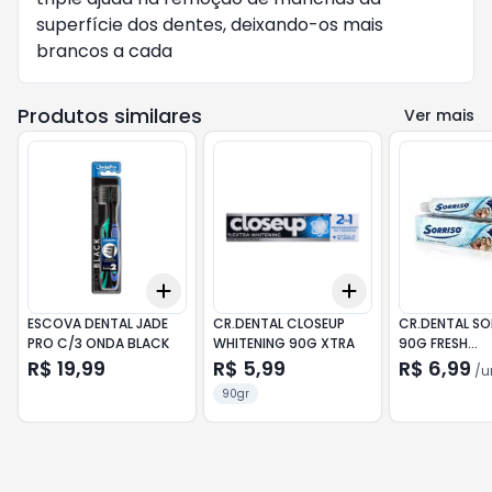
superfície dos dentes, deixando-os mais
brancos a cada
Produtos similares
Ver mais
Add
Add
+
3
+
5
+
10
+
3
+
5
+
10
ESCOVA DENTAL JADE
CR.DENTAL CLOSEUP
CR.DENTAL SO
PRO C/3 ONDA BLACK
WHITENING 90G XTRA
90G FRESH
BRANQUEADO
R$ 19,99
R$ 5,99
R$ 6,99
/
u
90gr