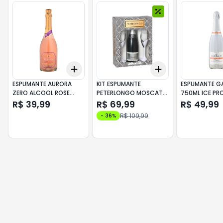
Add
Add
+
3
+
5
+
10
+
3
+
5
+
10
ESPUMANTE AURORA
KIT ESPUMANTE
ESPUMANTE GA
ZERO ALCOOL ROSE
PETERLONGO MOSCATEL
750ML ICE P
750ML
750ML + 2 TACAS
R$ 39,99
R$ 69,99
R$ 49,99
R$ 109,99
-
36
%