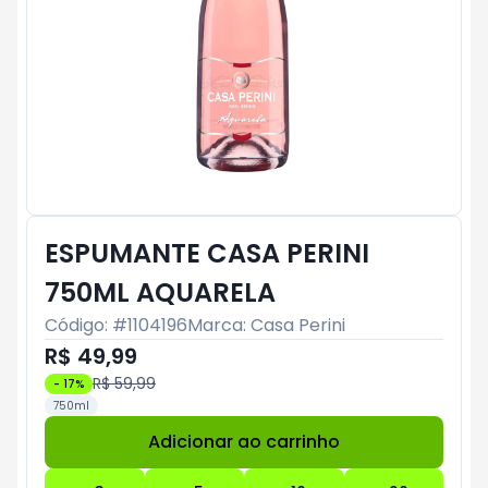
ESPUMANTE CASA PERINI
750ML AQUARELA
Código: #
1104196
Marca:
Casa Perini
R$ 49,99
R$ 59,99
-
17
%
750ml
Adicionar ao carrinho
Subtotal:
R$ 0