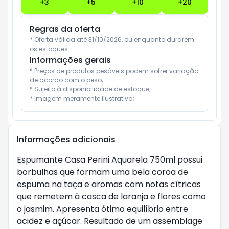
+
3
+
5
+
10
+
20
Regras da oferta
* Oferta válida até 31/10/2026, ou enquanto durarem 
os estoques.
Informações gerais
* Preços de produtos pesáveis podem sofrer variação 
de acordo com o peso;

* Sujeito à disponibilidade de estoque;

* Imagem meramente ilustrativa;
Informações adicionais
Espumante Casa Perini Aquarela 750ml possui
borbulhas que formam uma bela coroa de
espuma na taça e aromas com notas cítricas
que remetem à casca de laranja e flores como
o jasmim. Apresenta ótimo equilíbrio entre
acidez e açúcar. Resultado de um assemblage