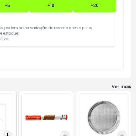
+
5
+
10
+
20
eis podem sofrer variação de acordo com o peso;

e estoque;

tiva;
Ver mais
Add
Add
Add
+
3
+
5
+
10
+
3
+
5
+
10
+
3