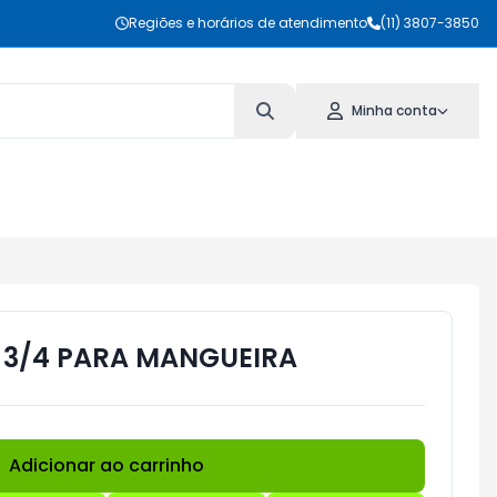
Regiões e horários de atendimento
(11) 3807-3850
Minha conta
 3/4 PARA MANGUEIRA
Adicionar ao carrinho
Subtotal:
R$ 0,00