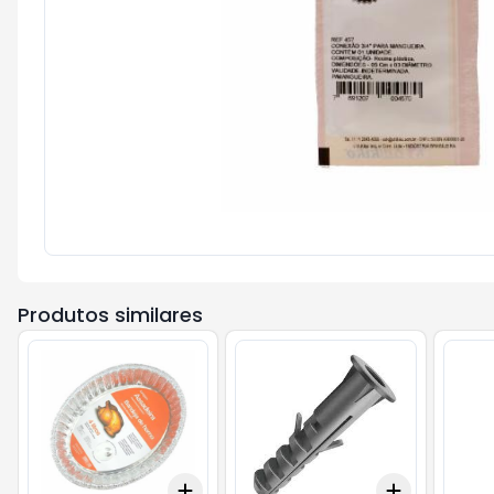
Produtos similares
Add
Add
+
3
+
5
+
10
+
3
+
5
+