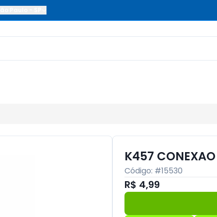
ão Paulo
-
SP
K457 CONEXAO
Código: #
15530
R$ 4,99