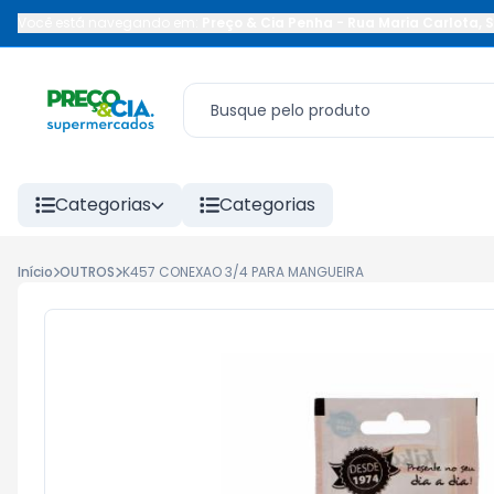
Você está navegando em:
Preço & Cia Penha
-
Rua Maria Carlota
,
S
Categorias
Categorias
Início
OUTROS
K457 CONEXAO 3/4 PARA MANGUEIRA