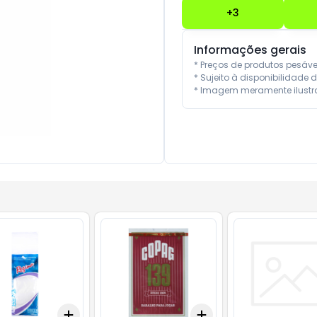
+
3
Informações gerais
* Preços de produtos pesáv
* Sujeito à disponibilidade d
* Imagem meramente ilustra
Add
Add
10
+
3
+
5
+
10
+
3
+
5
+
10