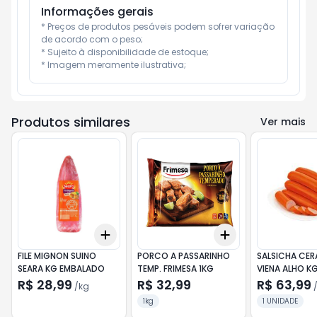
Informações gerais
* Preços de produtos pesáveis podem sofrer variação 
de acordo com o peso;

* Sujeito à disponibilidade de estoque;

* Imagem meramente ilustrativa;
Produtos similares
Ver mais
Add
Add
+
3.6
kg
+
6
kg
+
3
+
5
+
10
FILE MIGNON SUINO
PORCO A PASSARINHO
SALSICHA CER
SEARA KG EMBALADO
TEMP. FRIMESA 1KG
VIENA ALHO K
R$ 28,99
R$ 32,99
R$ 63,99
/
kg
1kg
1 UNIDADE