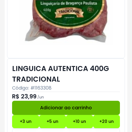
LINGUICA AUTENTICA 400G
TRADICIONAL
Código: #
1163308
R$ 23,99
/
un
Adicionar ao carrinho
Subtotal:
R$ 0
+
3
un
+
5
un
+
10
un
+
20
un