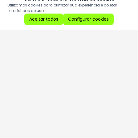
Utilizamos cookies para otimizar sua experiência e coletar
estatísticas de uso.
Aceitar todos
Configurar cookies
Aproveite as nossas promoções!
Cadastre seu e-mail e receba ofertas exclusivas.
QUERO RECEBER