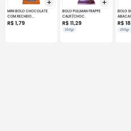
Add
Add
+
3
+
5
+
10
+
3
+
5
+
MINI BOLO CHOCOLATE
BOLO PULLMAN FRAPPE
BOLO S
COM RECHEIO
CALIF/CHOC.
ABACAX
MARSHMALLOW 40G
R$ 1,79
R$ 11,29
R$ 18
250gr
250gr