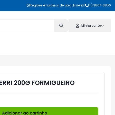
Regiões e horários de atendimento
(11) 3807-3850
Minha conta
ERRI 200G FORMIGUEIRO
Adicionar ao carrinho
Subtotal:
R$ 0,00