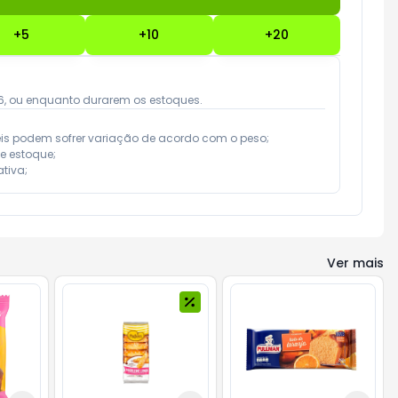
+
5
+
10
+
20
026, ou enquanto durarem os estoques.
eis podem sofrer variação de acordo com o peso;

e estoque;

tiva;
Ver mais