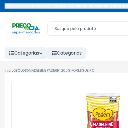
Você está navegando em:
Preço & Cia Penha
-
Rua Maria Carlota
,
S
Categorias
Categorias
Início
BOLOS
MADELEINE PADERRI 200G FORMIGUEIRO