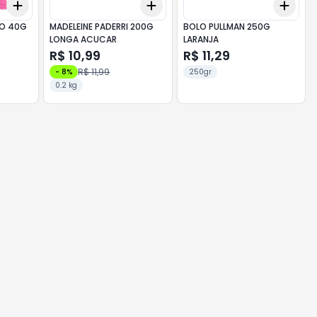
Add
Add
Add
+
3
+
5
+
10
+
3
+
5
+
10
+
3
O 40G
MADELEINE PADERRI 200G
BOLO PULLMAN 250G
LONGA ACUCAR
LARANJA
R$ 10,99
R$ 11,29
R$ 11,99
-
8
%
250gr
0.2 kg