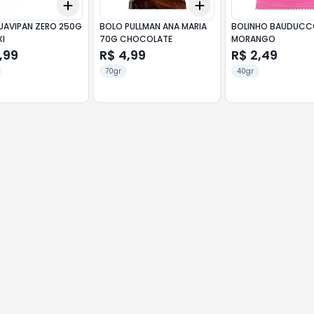
Add
Add
10
+
3
+
5
+
10
+
3
+
5
+
10
UAVIPAN ZERO 250G
BOLO PULLMAN ANA MARIA
BOLINHO BAUDUCC
I
70G CHOCOLATE
MORANGO
,99
R$ 4,99
R$ 2,49
70gr
40gr