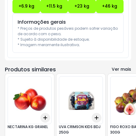
+
6.9
kg
+
11.5
kg
+
23
kg
+
46
kg
Informações gerais
* Preços de produtos pesáveis podem sofrer variação 
de acordo com o peso;

* Sujeito à disponibilidade de estoque;

* Imagem meramente ilustrativa;
Produtos similares
Ver mais
Add
Add
+
0.6
kg
+
1
kg
+
3
+
5
+
10
NECTARINA KG GRANEL
UVA CRIMSON KIDS BDJ
FIGO ROXO B
250G
300G