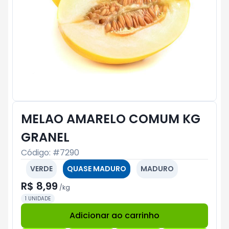
MELAO AMARELO COMUM KG
GRANEL
Código: #
7290
VERDE
QUASE MADURO
MADURO
R$ 8,99
/
kg
1 UNIDADE
Adicionar ao carrinho
Subtotal:
R$ 0