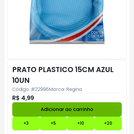
PRATO PLASTICO 15CM AZUL
10UN
Código: #
22996
Marca:
Regina
R$ 4,99
Adicionar ao carrinho
Subtotal:
R$ 0
+
3
+
5
+
10
+
20