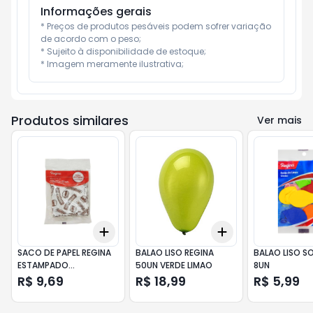
Informações gerais
* Preços de produtos pesáveis podem sofrer variação 
de acordo com o peso;

* Sujeito à disponibilidade de estoque;

* Imagem meramente ilustrativa;
Produtos similares
Ver mais
Add
Add
+
3
+
5
+
10
+
3
+
5
+
10
SACO DE PAPEL REGINA
BALAO LISO REGINA
BALAO LISO S
ESTAMPADO
50UN VERDE LIMAO
8UN
HAMBURGUER C/50UN P
R$ 9,69
R$ 18,99
R$ 5,99