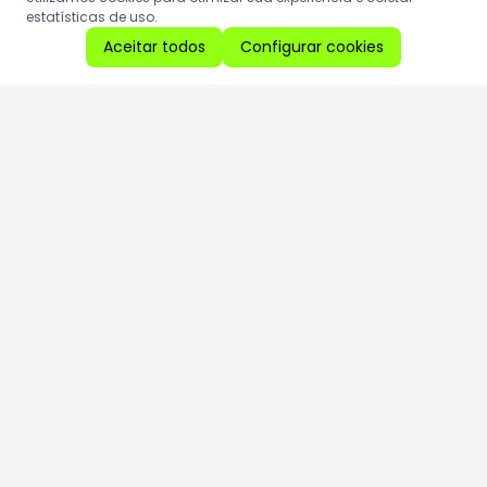
estatísticas de uso.
Aceitar todos
Configurar cookies
Aproveite as nossas promoções!
Cadastre seu e-mail e receba ofertas exclusivas.
QUERO RECEBER