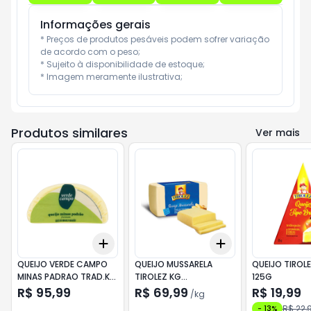
Informações gerais
* Preços de produtos pesáveis podem sofrer variação 
de acordo com o peso;

* Sujeito à disponibilidade de estoque;

* Imagem meramente ilustrativa;
Produtos similares
Ver mais
Add
Add
+
0.3
+
0.5
+
1
+
0.6
kg
+
1
kg
QUEIJO VERDE CAMPO
QUEIJO MUSSARELA
QUEIJO TIROLE
MINAS PADRAO TRAD.KG
TIROLEZ KG
125G
PQ
PECA/PEDACO
R$ 95,99
R$ 69,99
R$ 19,99
/
kg
R$ 22,
-
13
%