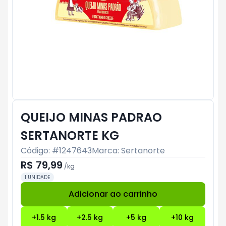
QUEIJO MINAS PADRAO
SERTANORTE KG
Código: #
1247643
Marca:
Sertanorte
R$ 79,99
/
kg
1 UNIDADE
Adicionar ao carrinho
Subtotal:
R$ 0
+
1.5
kg
+
2.5
kg
+
5
kg
+
10
kg