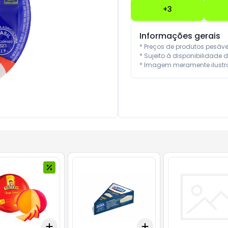
+
3
Informações gerais
* Preços de produtos pesáv
* Sujeito à disponibilidade d
* Imagem meramente ilustra
Add
Add
10
+
3
+
5
+
10
+
3
+
5
+
10