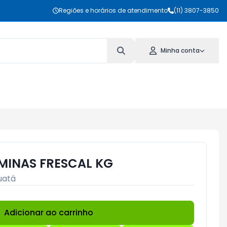
Regiões e horários de atendimento
(11) 3807-3850
Minha conta
MINAS FRESCAL KG
uatá
Adicionar ao carrinho
Subtotal:
R$ 0,00