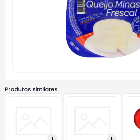
Produtos similares
Add
Add
+
3
+
5
+
10
+
3
+
5
+