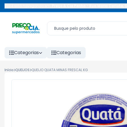
Você está navegando em:
Preço & Cia Penha
-
Rua Maria Carlota
,
S
Categorias
Categorias
Início
QUEIJOS
QUEIJO QUATA MINAS FRESCAL KG