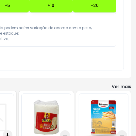
+
5
+
10
+
20
eis podem sofrer variação de acordo com o peso;

e estoque;

tiva;
Ver mais
Add
Add
Add
+
0.3
+
0.5
+
1
+
3
+
5
+
10
+
3