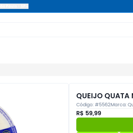
ão Paulo
-
SP
QUEIJO QUATA 
Código: #
5562
Marca:
Q
R$ 59,99