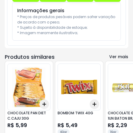
Informações gerais
* Preços de produtos pesáveis podem sofrer variação 
de acordo com o peso;

* Sujeito à disponibilidade de estoque;

* Imagem meramente ilustrativa;
Produtos similares
Ver mais
Add
Add
+
3
+
5
+
10
+
3
+
5
+
10
CHOCOLATE PAN DIET
BOMBOM TWIX 40G
CHOCOLATE 
C.CAJU 30G
1UN BATON B
R$ 5,99
R$ 5,49
R$ 2,29
40gr
16gr