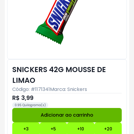
SNICKERS 42G MOUSSE DE
LIMAO
Código: #
1171341
Marca:
Snickers
R$ 3,99
0.95 Quilograma(s)
Adicionar ao carrinho
Subtotal:
R$ 0
+
3
+
5
+
10
+
20