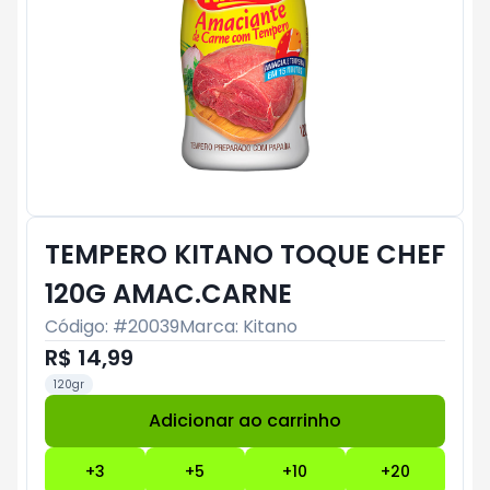
TEMPERO KITANO TOQUE CHEF
120G AMAC.CARNE
Código: #
20039
Marca:
Kitano
R$ 14,99
120gr
Adicionar ao carrinho
Subtotal:
R$ 0
+
3
+
5
+
10
+
20