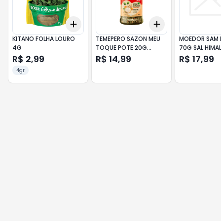
Add
Add
+
3
+
5
+
10
+
3
+
5
+
10
KITANO FOLHA LOURO
TEMEPERO SAZON MEU
MOEDOR SAM 
4G
TOQUE POTE 20G
70G SAL HIMA
CASEIRO
CEB/ALHO/SA
R$ 2,99
R$ 14,99
R$ 17,99
4gr