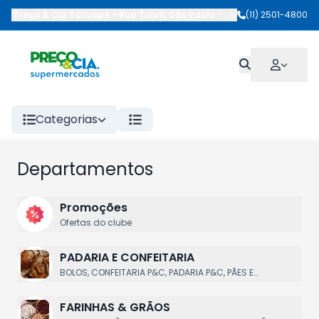
Preço & Cia Tatuapé
-
Rua Tuiuti
,
São Paulo
-
SP
(11) 2501-4800
Categorias
Departamentos
Promoções
Ofertas do clube
PADARIA E CONFEITARIA
BOLOS, CONFEITARIA P&C, PADARIA P&C, PÃES E
BISNAGUINHAS, SALGADOS FRITOS E ASSADOS
FARINHAS & GRÃOS