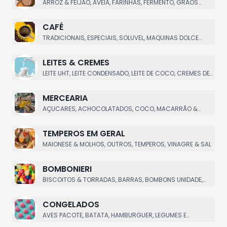
ARROZ & FEIJÃO, AVEIA, FARINHAS, FERMENTO, GRÃOS
DIVERSOS
CAFÉ
TRADICIONAIS, ESPECIAIS, SOLUVEL, MAQUINAS DOLCE
GUSTO, MAQUINAS 3 CORAÇOES
LEITES & CREMES
LEITE UHT, LEITE CONDENSADO, LEITE DE COCO, CREMES DE
LEITE, LEITE & COMPOSTO LACTEO
MERCEARIA
AÇUCARES, ACHOCOLATADOS, COCO, MACARRÃO &
LAMENS, EXTRATOS E MOLHOS DE TOMATES
TEMPEROS EM GERAL
MAIONESE & MOLHOS, OUTROS, TEMPEROS, VINAGRE & SAL
BOMBONIERI
BISCOITOS & TORRADAS, BARRAS, BOMBONS UNIDADE,
BALAS & CHICLETES, CAIXAS
CONGELADOS
AVES PACOTE, BATATA, HAMBURGUER, LEGUMES E
VERDURAS, PÃO DE ALHO