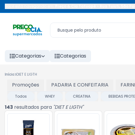
Você está navegando em:
Preço & Cia Tatuapé
-
Rua Tuiuti
,
São Pa
Categorias
Categorias
Início
DIET E LIGTH
Promoções
PADARIA E CONFEITARIA
FARIN
Todos
WHEY
CREATINA
BEBIDAS PROTE
143
resultados para
"
DIET E LIGTH
"