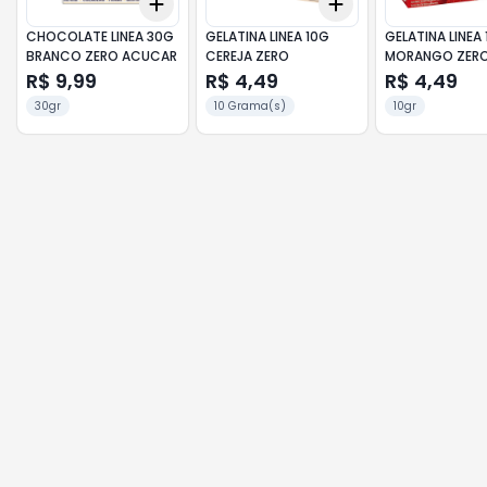
Add
Add
+
3
+
5
+
10
+
3
+
5
+
10
CHOCOLATE LINEA 30G
GELATINA LINEA 10G
GELATINA LINEA
BRANCO ZERO ACUCAR
CEREJA ZERO
MORANGO ZER
R$ 9,99
R$ 4,49
R$ 4,49
30gr
10 Grama(s)
10gr