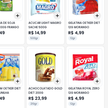
Add
Add
Add
10
+
3
+
5
+
10
+
3
+
5
+
10
+
3
NA DE SOJA
ACUCAR LIGHT MAGRO
GELATINA OETKER DIET
400G FRANGO
SACHE 500G
12G MORANGO
,49
R$ 14,99
R$ 4,99
500gr
12gr
Add
Add
Add
10
+
3
+
5
+
10
+
3
+
5
+
10
+
3
M OETKER DIET
ACHOCOLATADO GOLD
GELATINA ROYAL ZERO
UNILHA
DIET 200G
12G MORANGO
,49
R$ 23,99
R$ 4,99
210gr
12gr