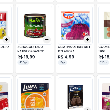
Add
Add
Add
+
3
+
5
+
10
+
3
+
5
+
10
+
3
+
5
+
L ZERO
ACHOCOLATADO
GELATINA OETKER DIET
COOKIE
NATIVE ORGANICO
12G AMORA
120G
400G
COCO/
R$ 19,99
R$ 4,99
R$ 18
400gr
12gr
120gr