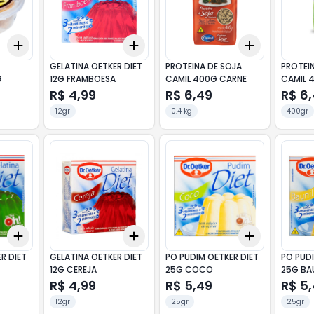
Add
Add
Add
+
3
+
5
+
10
+
3
+
5
+
10
+
3
+
5
+
GELATINA OETKER DIET
PROTEINA DE SOJA
PROTEI
G
12G FRAMBOESA
CAMIL 400G CARNE
CAMIL 
R$ 4,99
R$ 6,49
R$ 6
12gr
0.4 kg
400gr
Add
Add
Add
+
3
+
5
+
10
+
3
+
5
+
10
+
3
+
5
+
R DIET
GELATINA OETKER DIET
PO PUDIM OETKER DIET
PO PUDI
12G CEREJA
25G COCO
25G BA
R$ 4,99
R$ 5,49
R$ 5
12gr
25gr
25gr