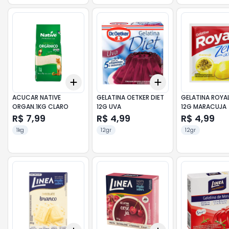
Add
Add
+
3
+
5
+
10
+
3
+
5
+
10
ACUCAR NATIVE
GELATINA OETKER DIET
GELATINA ROYA
ORGAN.1KG CLARO
12G UVA
12G MARACUJA
R$ 7,99
R$ 4,99
R$ 4,99
1kg
12gr
12gr