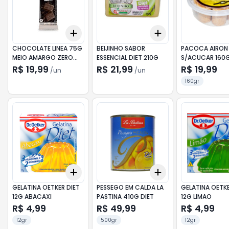
Add
Add
+
3
+
5
+
10
+
3
+
5
+
10
CHOCOLATE LINEA 75G
BEIJINHO SABOR
PACOCA AIRON
MEIO AMARGO ZERO
ESSENCIAL DIET 210G
S/ACUCAR 160
ACUCAR
R$ 19,99
R$ 21,99
R$ 19,99
/
un
/
un
160gr
Add
Add
+
3
+
5
+
10
+
3
+
5
+
10
GELATINA OETKER DIET
PESSEGO EM CALDA LA
GELATINA OETKE
12G ABACAXI
PASTINA 410G DIET
12G LIMAO
R$ 4,99
R$ 49,99
R$ 4,99
12gr
500gr
12gr