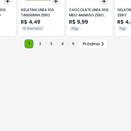
Add
Add
Add
+
3
+
5
+
10
+
3
+
5
+
10
+
3
+
5
+
 10G
GELATINA LINEA 10G
CHOCOLATE LINEA 30G
GELATIN
O
TANGERINA ZERO
MEIO AMARGO ZERO
ZERO
ACUCAR
R$ 4,49
R$ 9,99
R$ 4
10 Grama(s)
30gr
10gr
Próxima
1
2
3
4
5