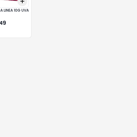
Add
10
+
3
+
5
+
10
A LINEA 10G UVA
,49