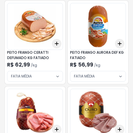
Add
Add
+
0.3
kg
+
0.5
kg
+
0.
PEITO FRANGO CERATTI
PEITO FRANGO AURORA DEF KG
DEFUMADO KG FATIADO
FATIADO
R$ 62,99
R$ 56,99
/
kg
/
kg
FATIA MÉDIA
FATIA MÉDIA
Add
Add
+
0.3
kg
+
0.5
kg
+
0.