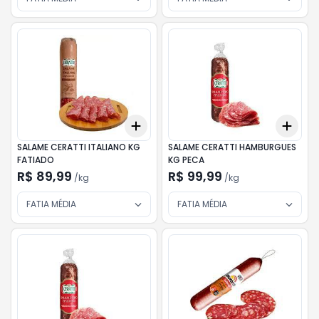
Add
Add
+
0.3
kg
+
0.5
kg
+
0.
SALAME CERATTI ITALIANO KG
SALAME CERATTI HAMBURGUES
FATIADO
KG PECA
R$ 89,99
R$ 99,99
/
kg
/
kg
FATIA MÉDIA
FATIA MÉDIA