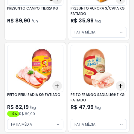
PRESUNTO CAMPO TIERRA KG
PRESUNTO AURORA S/CAPA KG
FATIADO
R$ 89,90
R$ 35,99
/
un
/
kg
FATIA MÉDIA
Add
Add
+
0.3
kg
+
0.5
kg
+
0.
PEITO PERU SADIA KG FATIADO
PEITO FRANGO SADIA LIGHT KG
FATIADO
R$ 82,19
R$ 47,99
/
kg
/
kg
R$ 89,99
-
9
%
FATIA MÉDIA
FATIA MÉDIA