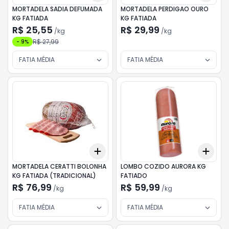
MORTADELA SADIA DEFUMADA
MORTADELA PERDIGAO OURO
KG FATIADA
KG FATIADA
R$ 25,55
R$ 29,99
/
kg
/
kg
R$ 27,99
-
9
%
FATIA MÉDIA
FATIA MÉDIA
Add
Add
+
0.3
kg
+
0.5
kg
+
0.
MORTADELA CERATTI BOLONHA
LOMBO COZIDO AURORA KG
KG FATIADA (TRADICIONAL)
FATIADO
R$ 76,99
R$ 59,99
/
kg
/
kg
FATIA MÉDIA
FATIA MÉDIA