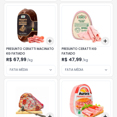
Add
Add
+
0.3
kg
+
0.5
kg
+
0.
PRESUNTO CERATTI MACINATO
PRESUNTO CERATTI KG
KG FATIADO
FATIADO
R$ 67,99
R$ 47,99
/
kg
/
kg
FATIA MÉDIA
FATIA MÉDIA
Add
Add
+
3
+
5
+
10
+
0.