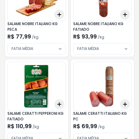
Add
Add
+
0.3
kg
+
0.5
kg
+
0.
SALAME NOBRE ITALIANO KG
SALAME NOBRE ITALIANO KG
PECA
FATIADO
R$ 77,99
R$ 93,99
/
kg
/
kg
FATIA MÉDIA
FATIA MÉDIA
Add
Add
+
0.3
kg
+
0.5
kg
+
0.
SALAME CERATTI PEPPERONI KG
SALAME CERATTI ITALIANO KG
FATIADO
PC
R$ 110,99
R$ 69,99
/
kg
/
kg
FATIA MÉDIA
FATIA MÉDIA