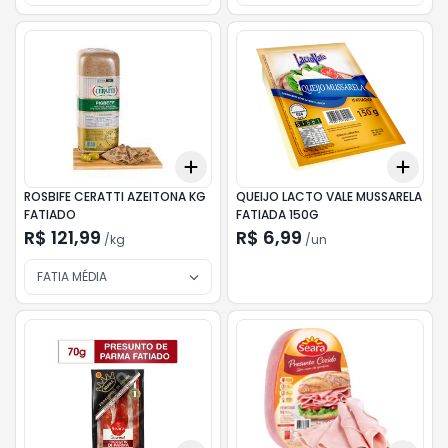
Add
Add
+
0.3
kg
+
0.5
kg
+
3
ROSBIFE CERATTI AZEITONA KG
QUEIJO LACTO VALE MUSSARELA
FATIADO
FATIADA 150G
R$ 121,99
R$ 6,99
/
kg
/
un
FATIA MÉDIA