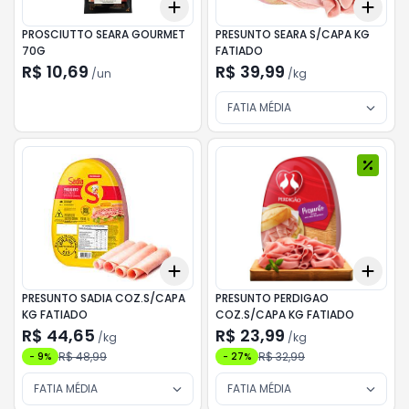
Add
Add
+
3
+
5
+
10
+
0.
PROSCIUTTO SEARA GOURMET
PRESUNTO SEARA S/CAPA KG
70G
FATIADO
R$ 10,69
R$ 39,99
/
un
/
kg
FATIA MÉDIA
Add
Add
+
0.3
kg
+
0.5
kg
+
0.
PRESUNTO SADIA COZ.S/CAPA
PRESUNTO PERDIGAO
KG FATIADO
COZ.S/CAPA KG FATIADO
R$ 44,65
R$ 23,99
/
kg
/
kg
R$ 48,99
R$ 32,99
-
9
%
-
27
%
FATIA MÉDIA
FATIA MÉDIA