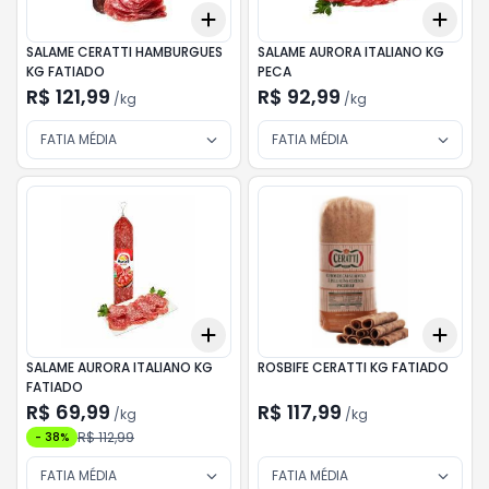
Add
Add
+
0.3
kg
+
0.5
kg
+
1.5
SALAME CERATTI HAMBURGUES
SALAME AURORA ITALIANO KG
KG FATIADO
PECA
R$ 121,99
R$ 92,99
/
kg
/
kg
FATIA MÉDIA
FATIA MÉDIA
Add
Add
+
0.3
kg
+
0.5
kg
+
0.
SALAME AURORA ITALIANO KG
ROSBIFE CERATTI KG FATIADO
FATIADO
R$ 69,99
R$ 117,99
/
kg
/
kg
R$ 112,99
-
38
%
FATIA MÉDIA
FATIA MÉDIA