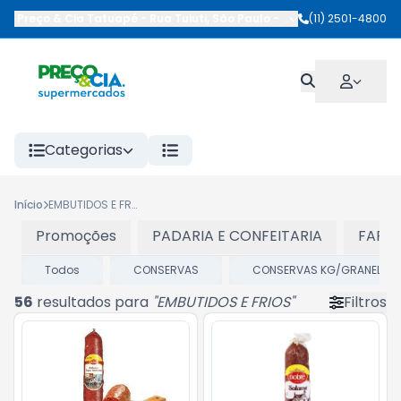
Preço & Cia Tatuapé
-
Rua Tuiuti
,
São Paulo
-
SP
(11) 2501-4800
Categorias
Início
EMBUTIDOS E FRIOS
Promoções
PADARIA E CONFEITARIA
FARIN
Todos
CONSERVAS
CONSERVAS KG/GRANEL
56
resultados para
"
EMBUTIDOS E FRIOS
"
Filtros