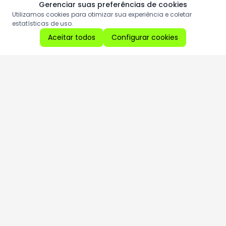
Gerenciar suas preferências de cookies
Utilizamos cookies para otimizar sua experiência e coletar
estatísticas de uso.
Aceitar todos
Configurar cookies
Aproveite as nossas promoções!
Cadastre seu e-mail e receba ofertas exclusivas.
QUERO RECEBER