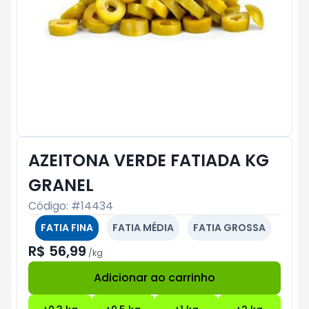
AZEITONA VERDE FATIADA KG
GRANEL
Código: #
14434
FATIA FINA
FATIA MÉDIA
FATIA GROSSA
R$ 56,99
/
kg
Adicionar ao carrinho
Subtotal:
R$ 0