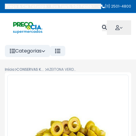
Preço & Cia Tatuapé
-
Rua Tuiuti
,
São Paulo
-
SP
(11) 2501-4800
Categorias
Início
CONSERVAS KG/GRANEL
AZEITONA VERDE FATIADA KG GRANEL