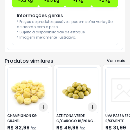
+
0.3
kg
+
0.5
kg
+
1
kg
+
2
kg
Informações gerais
* Preços de produtos pesáveis podem sofrer variação 
de acordo com o peso;

* Sujeito à disponibilidade de estoque;

* Imagem meramente ilustrativa;
Produtos similares
Ver mais
Add
Add
+
0.3
kg
+
0.5
kg
+
0.3
kg
+
0.5
kg
CHAMPIGNON KG
AZEITONA VERDE
UVA PASSA ES
GRANEL
C/CAROCO 16/20 KG
S/SEMENTE
GRANEL
R$ 82,99
R$ 49,99
R$ 31,99
/
kg
/
kg