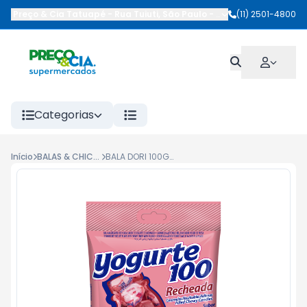
Preço & Cia Tatuapé
-
Rua Tuiuti
,
São Paulo
-
SP
(11) 2501-4800
Categorias
Início
BALAS & CHICLETES
BALA DORI 100G YOGURTE RECHEADA