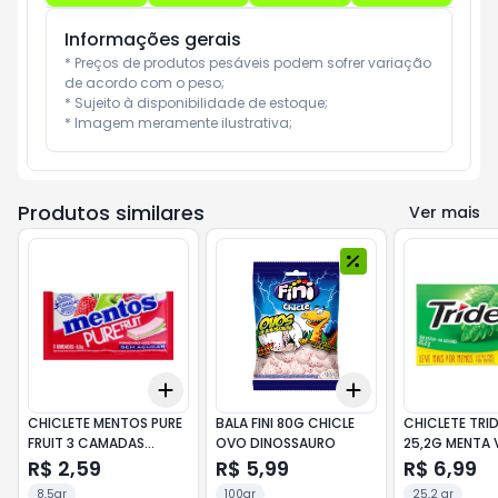
Informações gerais
* Preços de produtos pesáveis podem sofrer variação 
de acordo com o peso;

* Sujeito à disponibilidade de estoque;

* Imagem meramente ilustrativa;
Produtos similares
Ver mais
Add
Add
+
3
+
5
+
10
+
3
+
5
+
10
CHICLETE MENTOS PURE
BALA FINI 80G CHICLE
CHICLETE TRI
FRUIT 3 CAMADAS
OVO DINOSSAURO
25,2G MENTA 
MORANGO
R$ 2,59
R$ 5,99
R$ 6,99
8,5gr
100gr
25,2 gr