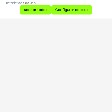
estatísticas de uso.
Aceitar todos
Configurar cookies
Aproveite as nossas promoções!
Cadastre seu e-mail e receba ofertas exclusivas.
QUERO RECEBER