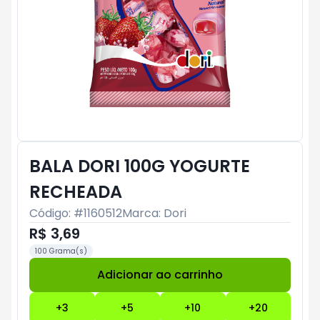
BALA DORI 100G YOGURTE
RECHEADA
Código: #
1160512
Marca:
Dori
R$ 3,69
100 Grama(s)
Adicionar ao carrinho
Subtotal:
R$ 0
+
3
+
5
+
10
+
20