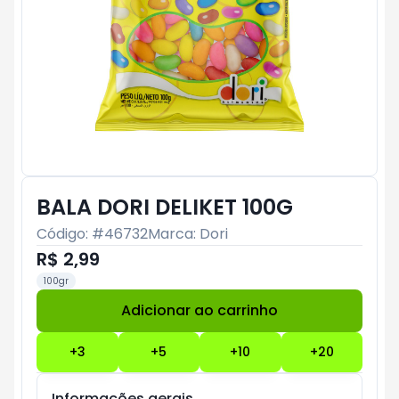
BALA DORI DELIKET 100G
Código: #
46732
Marca:
Dori
R$ 2,99
100gr
Adicionar ao carrinho
Subtotal:
R$ 0
+
3
+
5
+
10
+
20
Informações gerais