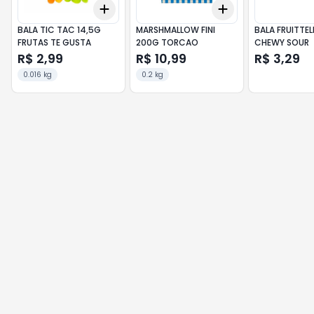
Add
Add
+
3
+
5
+
10
+
3
+
5
+
10
BALA TIC TAC 14,5G
MARSHMALLOW FINI
BALA FRUITTE
FRUTAS TE GUSTA
200G TORCAO
CHEWY SOUR
R$ 2,99
R$ 10,99
R$ 3,29
0.016 kg
0.2 kg