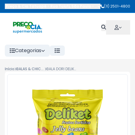
Preço & Cia Tatuapé
-
Rua Tuiuti
,
São Paulo
-
SP
(11) 2501-4800
Categorias
Início
BALAS & CHICLETES
BALA DORI DELIKET 100G