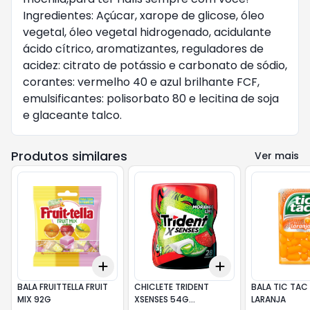
Ingredientes: Açúcar, xarope de glicose, óleo
vegetal, óleo vegetal hidrogenado, acidulante
ácido cítrico, aromatizantes, reguladores de
acidez: citrato de potássio e carbonato de sódio,
corantes: vermelho 40 e azul brilhante FCF,
emulsificantes: polisorbato 80 e lecitina de soja
e glaceante talco.
Produtos similares
Ver mais
Add
Add
+
3
+
5
+
10
+
3
+
5
+
10
BALA FRUITTELLA FRUIT
CHICLETE TRIDENT
BALA TIC TAC
MIX 92G
XSENSES 54G
LARANJA