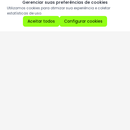
Gerenciar suas preferências de cookies
Utilizamos cookies para otimizar sua experiência e coletar
estatísticas de uso.
Aceitar todos
Configurar cookies
Aproveite as nossas promoções!
Cadastre seu e-mail e receba ofertas exclusivas.
QUERO RECEBER