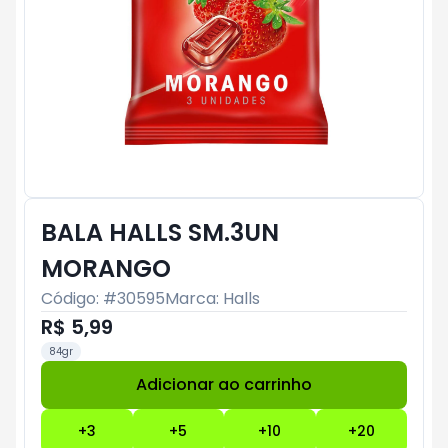
BALA HALLS SM.3UN
MORANGO
Código: #
30595
Marca:
Halls
R$ 5,99
84gr
Adicionar ao carrinho
Subtotal:
R$ 0
+
3
+
5
+
10
+
20