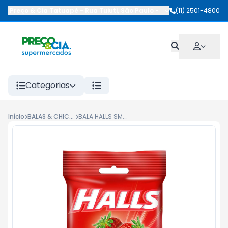
Preço & Cia Tatuapé
-
Rua Tuiuti
,
São Paulo
-
SP
(11) 2501-4800
Categorias
Início
BALAS & CHICLETES
BALA HALLS SM.3UN MORANGO