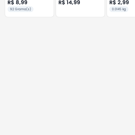
MORANGO/LIMAO
R$ 8,99
R$ 14,99
R$ 2,99
92 Grama(s)
0.0145 kg