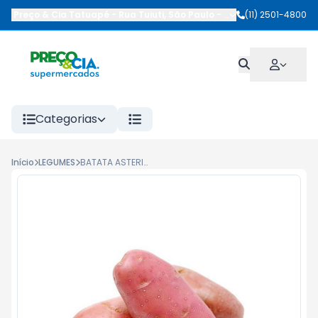
Preço & Cia Tatuapé
-
Rua Tuiuti
,
São Paulo
-
SP
(11) 2501-4800
Categorias
Início
LEGUMES
BATATA ASTERIX KG GRANEL