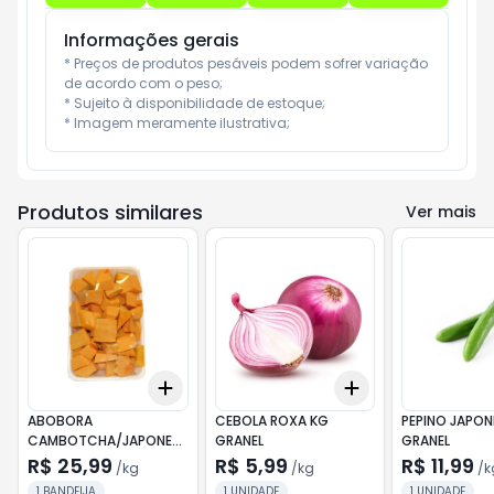
Informações gerais
* Preços de produtos pesáveis podem sofrer variação 
de acordo com o peso;

* Sujeito à disponibilidade de estoque;

* Imagem meramente ilustrativa;
Produtos similares
Ver mais
Add
Add
+
1.5
kg
+
2.5
kg
+
0.9
kg
+
1.5
kg
ABOBORA
CEBOLA ROXA KG
PEPINO JAPON
CAMBOTCHA/JAPONESA
GRANEL
GRANEL
KG EMBALADA
R$ 25,99
R$ 5,99
R$ 11,99
/
kg
/
kg
/
k
1 BANDEIJA
1 UNIDADE
1 UNIDADE