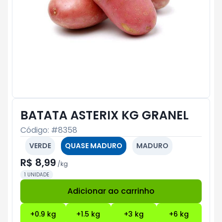
BATATA ASTERIX KG GRANEL
Código: #
8358
VERDE
QUASE MADURO
MADURO
R$ 8,99
/
kg
1 UNIDADE
Adicionar ao carrinho
Subtotal:
R$ 0
+
0.9
kg
+
1.5
kg
+
3
kg
+
6
kg