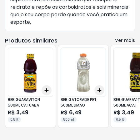
reidrata e repõe os carboidratos e sais minerais
que o seu corpo perde quando você pratica um
esporte.
Produtos similares
Ver mais
Add
Add
+
3
+
5
+
10
+
3
+
5
+
10
BEB.GUARAVITON
BEB.GATORADE PET
BEB.GUARAVI
500ML CATUABA
500ML LIMAO
500ML ACAI
R$ 3,49
R$ 6,49
R$ 3,49
0.5 lt
500ml
0.5 lt