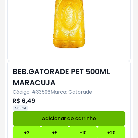
BEB.GATORADE PET 500ML
MARACUJA
Código: #
33596
Marca:
Gatorade
R$ 6,49
500ml
Adicionar ao carrinho
Subtotal:
R$ 0
+
3
+
5
+
10
+
20