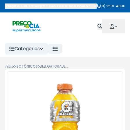
Preço & Cia Tatuapé
-
Rua Tuiuti
,
São Paulo
-
SP
(11) 2501-4800
Categorias
Início
ISOTÔNICOS
BEB.GATORADE PET 500ML MARACUJA