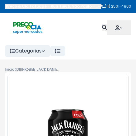
Preço & Cia Tatuapé
-
Rua Tuiuti
,
São Paulo
-
SP
(11) 2501-4800
Categorias
Início
DRINK
BEB.JACK DANIELS MISTA COLA LT 350ML