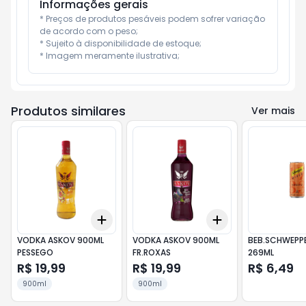
Informações gerais
* Preços de produtos pesáveis podem sofrer variação 
de acordo com o peso;

* Sujeito à disponibilidade de estoque;

* Imagem meramente ilustrativa;
Produtos similares
Ver mais
Add
Add
+
3
+
5
+
10
+
3
+
5
+
10
VODKA ASKOV 900ML
VODKA ASKOV 900ML
BEB.SCHWEPPE
PESSEGO
FR.ROXAS
269ML
R$ 19,99
R$ 19,99
R$ 6,49
900ml
900ml