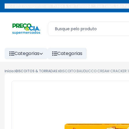
Você está navegando em:
Preço & Cia Tatuapé
-
Rua Tuiuti
,
São Pa
Categorias
Categorias
Início
BISCOITOS & TORRADAS
BISCOITO BAUDUCCO CREAM CRACKER 1