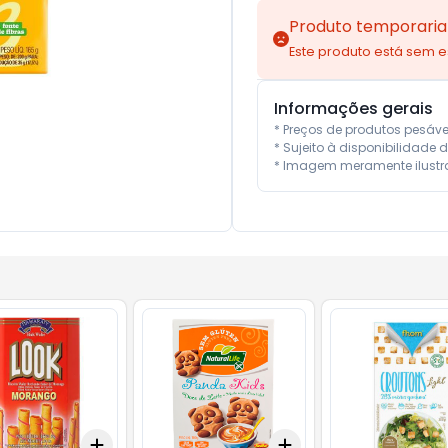
Produto temporaria
Este produto está sem 
Informações gerais
* Preços de produtos pesáv
* Sujeito à disponibilidade d
* Imagem meramente ilustra
Add
Add
10
+
3
+
5
+
10
+
3
+
5
+
10