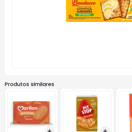
Produtos similares
Add
Add
+
3
+
5
+
10
+
3
+
5
+