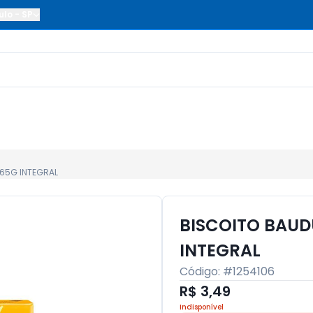
ulo
-
SP
65G INTEGRAL
BISCOITO BAU
INTEGRAL
Código: #
1254106
R$ 3,49
Indisponível