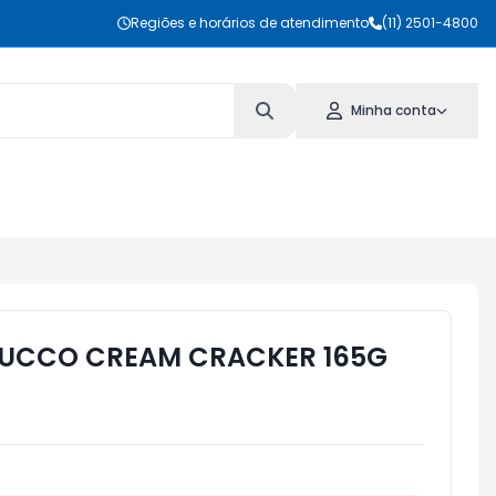
Regiões e horários de atendimento
(11) 2501-4800
Minha conta
DUCCO CREAM CRACKER 165G