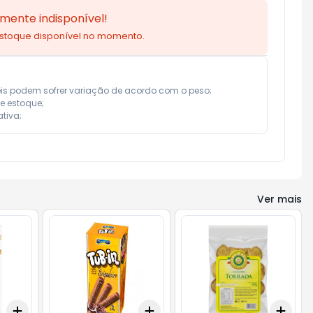
mente indisponível!
estoque disponível no momento.
eis podem sofrer variação de acordo com o peso;

e estoque;

tiva;
Ver mais
Add
Add
Add
+
3
+
5
+
10
+
3
+
5
+
10
+
3