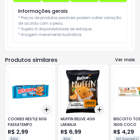
Informações gerais
* Preços de produtos pesáveis podem sofrer variação 
de acordo com o peso;

* Sujeito à disponibilidade de estoque;

* Imagem meramente ilustrativa;
Produtos similares
Ver mais
Add
Add
+
3
+
5
+
10
+
3
+
5
+
10
COOKIES NESTLE 60G
MUFFIN BELIVE 40G
BISCOITO TOS
PASSATEMPO
LARANJA
160G COCO
R$ 2,99
R$ 6,99
R$ 4,29
60gr
40gr
160 Grama(s)