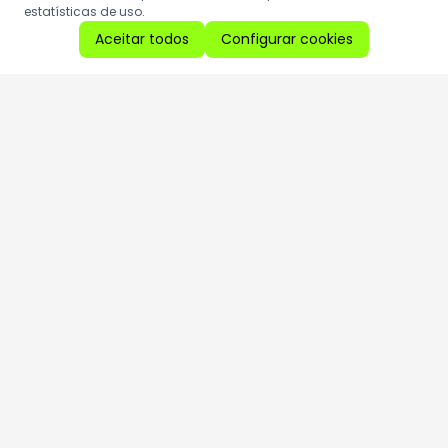
estatísticas de uso.
Aceitar todos
Configurar cookies
Aproveite as nossas promoções!
Cadastre seu e-mail e receba ofertas exclusivas.
QUERO RECEBER