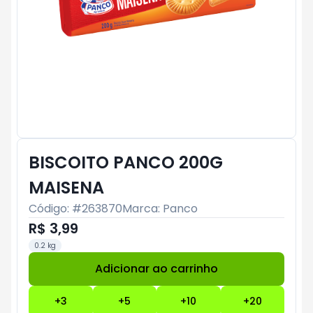
BISCOITO PANCO 200G
MAISENA
Código: #
263870
Marca:
Panco
R$ 3,99
0.2 kg
Adicionar ao carrinho
Subtotal:
R$ 0
+
3
+
5
+
10
+
20