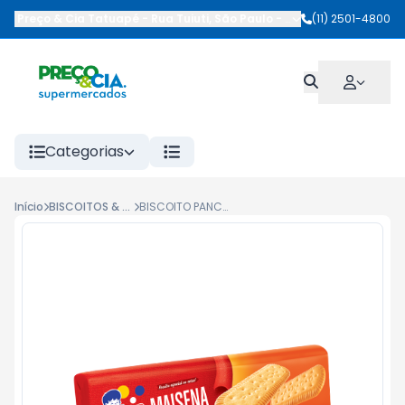
Preço & Cia Tatuapé
-
Rua Tuiuti
,
São Paulo
-
SP
(11) 2501-4800
Categorias
Início
BISCOITOS & TORRADAS
BISCOITO PANCO 200G MAISENA