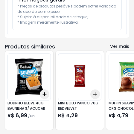
* Preços de produtos pesáveis podem sofrer variação 
de acordo com o peso;

* Sujeito à disponibilidade de estoque;

* Imagem meramente ilustrativa;
Produtos similares
Ver mais
Add
Add
+
3
+
5
+
10
+
3
+
5
+
10
BOLINHO BELIVE 40G
MINI BOLO PANCO 70G
MUFFIN SUAVI
BAUNILHA S/ ACUCAR
REDVELVET
ORG.CHOCOL
R$ 6,99
R$ 4,29
R$ 4,79
/
un