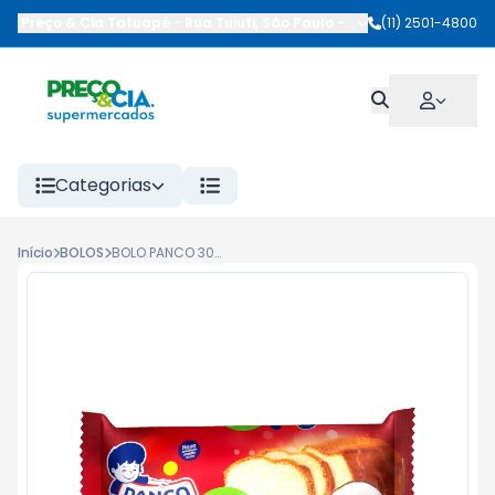
Preço & Cia Tatuapé
-
Rua Tuiuti
,
São Paulo
-
SP
(11) 2501-4800
Categorias
Início
BOLOS
BOLO PANCO 300G COCO