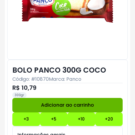
BOLO PANCO 300G COCO
Código: #
10870
Marca:
Panco
R$ 10,79
300gr
Adicionar ao carrinho
Subtotal:
R$ 0
+
3
+
5
+
10
+
20
Informações gerais