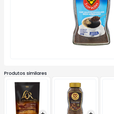
Produtos similares
Add
Add
+
3
+
5
+
10
+
3
+
5
+