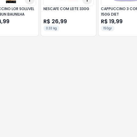
CINO LOR SOLUVEL
NESCAFE COM LEITE 330G
CAPPUCCINO 3 CO
8UN BAUNILHA
150G DIET
4,99
R$ 26,99
R$ 19,99
0.33 kg
150gr