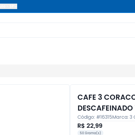
ulo
-
SP
CAFE 3 CORACO
DESCAFEINADO 
Código: #
16315
Marca:
3 
R$ 22,99
50 Grama(s)