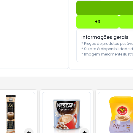
+
3
Informações gerais
* Preços de produtos pesáv
* Sujeito à disponibilidade d
* Imagem meramente ilustra
Add
Add
10
+
3
+
5
+
10
+
3
+
5
+
10