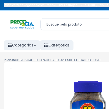
Você está navegando em:
Preço & Cia Tatuapé
-
Rua Tuiuti
,
São Pa
Categorias
Categorias
Início
SOLUVEL
CAFE 3 CORACOES SOLUVEL 50G DESCAFEINADO VD.