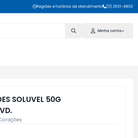
Regiões e horários de atendimento
(11) 2501-4800
Minha conta
ES SOLUVEL 50G
VD.
Corações