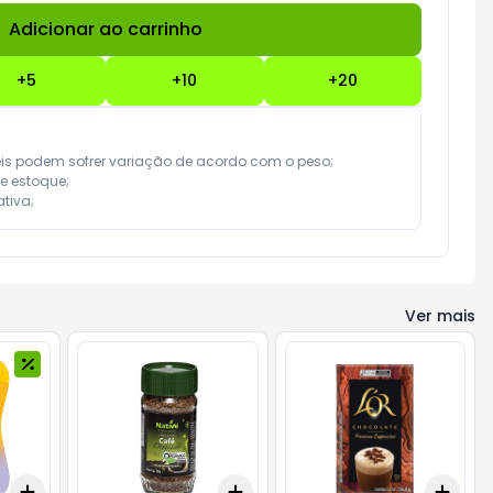
Adicionar ao carrinho
Subtotal:
R$ 0,00
+
5
+
10
+
20
eis podem sofrer variação de acordo com o peso;

e estoque;

tiva;
Ver mais
Add
Add
Add
+
3
+
5
+
10
+
3
+
5
+
10
+
3