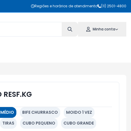
Regiões e horários de atendimento
(11) 2501-4800
Minha conta
 RESF.KG
E MÉDIO
BIFE CHURRASCO
MOIDO 1 VEZ
TIRAS
CUBO PEQUENO
CUBO GRANDE