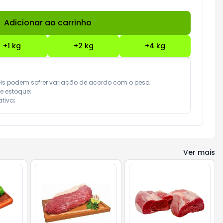
Adicionar ao carrinho
Subtotal:
R$ 0,00
+
1
kg
+
2
kg
+
4
kg
eis podem sofrer variação de acordo com o peso;

e estoque;

tiva;
Ver mais