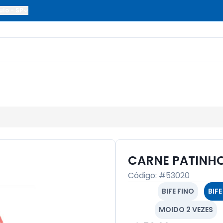
ulo
-
SP
CARNE PATINHO
Código: #
53020
BIFE FINO
BIF
MOIDO 2 VEZES