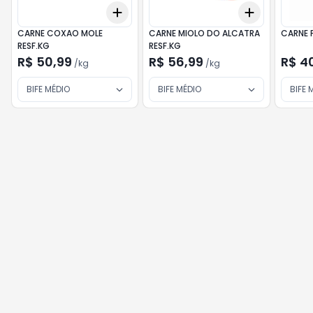
Add
Add
+
0.9
kg
+
1.5
kg
+
0.9
kg
+
1
CARNE COXAO MOLE
CARNE MIOLO DO ALCATRA
CARNE 
RESF.KG
RESF.KG
R$ 50,99
R$ 56,99
R$ 4
/
kg
/
kg
BIFE MÉDIO
BIFE MÉDIO
BIFE 