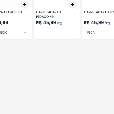
Add
Add
.5
kg
+
0.9
+
1.5
+
3
+
1.5
kg
+
2.5
kg
PALETA RESF.KG
CARNE LAGARTO
CARNE LAGARTO RE
PEDACO.KG
0,99
R$ 45,99
R$ 45,99
/
kg
/
kg
MÉDIO
PEÇA