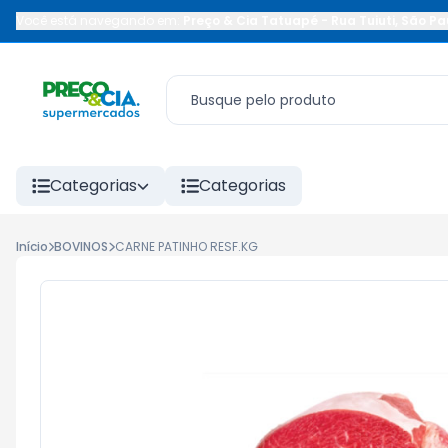
Você está navegando em:
Preço & Cia Tatuapé
-
Rua Tuiuti
,
São Pa
Categorias
Categorias
Início
BOVINOS
CARNE PATINHO RESF.KG