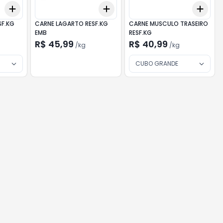
Add
Add
Add
+
0.9
kg
+
1.5
kg
+
1.2
kg
+
2
kg
+
0.
SF.KG
CARNE LAGARTO RESF.KG
CARNE MUSCULO TRASEIRO
EMB
RESF.KG
R$ 45,99
R$ 40,99
/
kg
/
kg
CUBO GRANDE