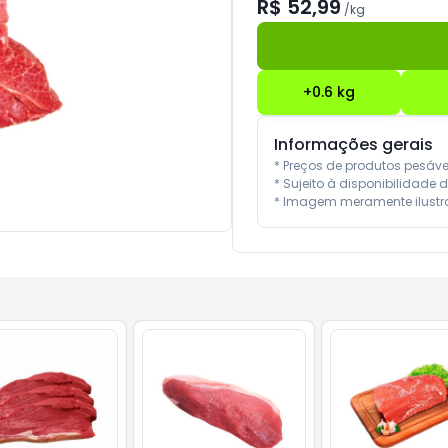
R$ 52,99
/
kg
+
0.6
kg
Informações gerais
* Preços de produtos pesáv
* Sujeito à disponibilidade d
* Imagem meramente ilustra