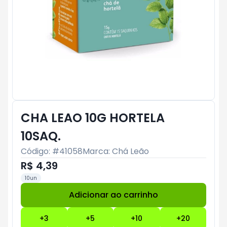
CHA LEAO 10G HORTELA
10SAQ.
Código: #
41058
Marca:
Chá Leão
R$ 4,39
10un
Adicionar ao carrinho
Subtotal:
R$ 0
+
3
+
5
+
10
+
20