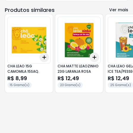
Produtos similares
Ver mais
Add
Add
+
3
+
5
+
10
+
3
+
5
+
10
CHA LEAO 15G
CHA MATTE LEAOZINHO
CHA LEAO GE
CAMOMILA 15SAQ.
23G LARANJA ROSA
ICE TEA/PESS
R$ 8,99
R$ 12,49
R$ 12,49
15 Grama(s)
23 Grama(s)
25 Grama(s)