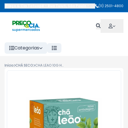
Preço & Cia Tatuapé
-
Rua Tuiuti
,
São Paulo
-
SP
(11) 2501-4800
Categorias
Início
CHÁ SECO
CHA LEAO 10G HORTELA 10SAQ.