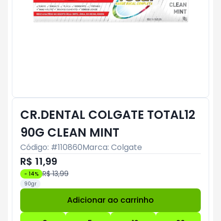
CR.DENTAL COLGATE TOTAL12
90G CLEAN MINT
Código: #
110860
Marca:
Colgate
R$ 11,99
R$ 13,99
-
14
%
90gr
Adicionar ao carrinho
Subtotal:
R$ 0