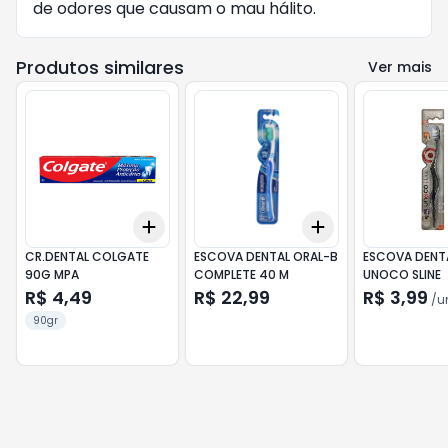
de odores que causam o mau hálito.
Produtos similares
Ver mais
Add
Add
+
3
+
5
+
10
+
3
+
5
+
10
CR.DENTAL COLGATE
ESCOVA DENTAL ORAL-B
ESCOVA DENT
90G MPA
COMPLETE 40 M
UNOCO SLINE
R$ 4,49
R$ 22,99
R$ 3,99
/
u
90gr