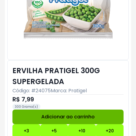
ERVILHA PRATIGEL 300G
SUPERGELADA
Código: #
24075
Marca:
Pratigel
R$ 7,99
300 Grama(s)
Adicionar ao carrinho
Subtotal:
R$ 0
+
3
+
5
+
10
+
20