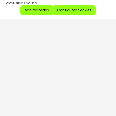
estatísticas de uso.
Aceitar todos
Configurar cookies
Aproveite as nossas promoções!
Cadastre seu e-mail e receba ofertas exclusivas.
QUERO RECEBER