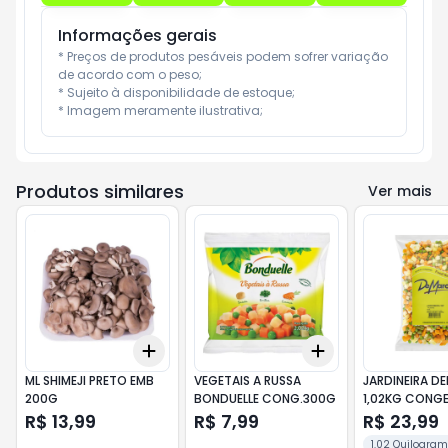
Informações gerais
* Preços de produtos pesáveis podem sofrer variação 
de acordo com o peso;

* Sujeito à disponibilidade de estoque;

* Imagem meramente ilustrativa;
Produtos similares
Ver mais
Add
Add
+
3
+
5
+
10
+
3
+
5
+
10
ML SHIMEJI PRETO EMB
VEGETAIS A RUSSA
JARDINEIRA D
200G
BONDUELLE CONG.300G
1,02KG CONG
R$ 13,99
R$ 7,99
R$ 23,99
1.02 Quilogra