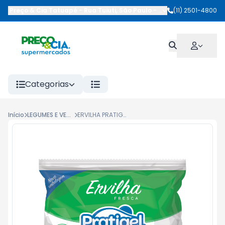
Preço & Cia Tatuapé
-
Rua Tuiuti
,
São Paulo
-
SP
(11) 2501-4800
Categorias
Início
LEGUMES E VERDURAS
ERVILHA PRATIGEL 300G SUPERGELADA