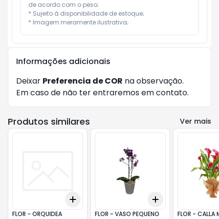
de acordo com o peso;

* Sujeito à disponibilidade de estoque;

* Imagem meramente ilustrativa;
Informações adicionais
Deixar
Preferencia de COR
na observação.
Em caso de não ter entraremos em contato.
Produtos similares
Ver mais
Add
Add
+
3
+
5
+
10
+
3
+
5
+
10
FLOR - ORQUIDEA
FLOR - VASO PEQUENO
FLOR - CALLA 