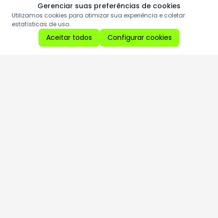
Gerenciar suas preferências de cookies
Utilizamos cookies para otimizar sua experiência e coletar
estatísticas de uso.
Aceitar todos
Configurar cookies
Aproveite as nossas promoções!
Cadastre seu e-mail e receba ofertas exclusivas.
QUERO RECEBER