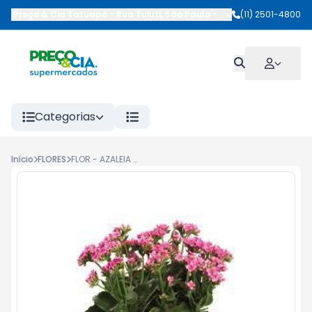
Preço & Cia Tatuapé
-
Rua Tuiuti
,
São Paulo
-
SP
(11) 2501-4800
Categorias
Início
FLORES
FLOR - AZALEIA P15