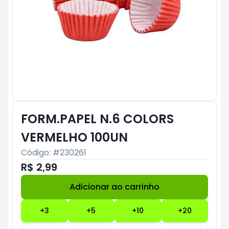
FORM.PAPEL N.6 COLORS
VERMELHO 100UN
Código: #
230261
R$ 2,99
Adicionar ao carrinho
Subtotal:
R$ 0
+
3
+
5
+
10
+
20