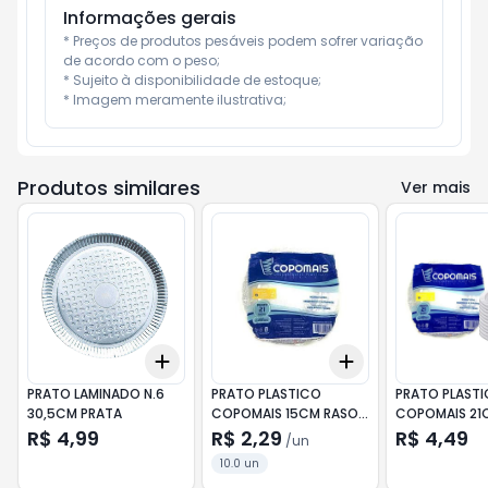
Informações gerais
* Preços de produtos pesáveis podem sofrer variação 
de acordo com o peso;

* Sujeito à disponibilidade de estoque;

* Imagem meramente ilustrativa;
Produtos similares
Ver mais
Add
Add
+
3
+
5
+
10
+
3
+
5
+
10
PRATO LAMINADO N.6
PRATO PLASTICO
PRATO PLAST
30,5CM PRATA
COPOMAIS 15CM RASO
COPOMAIS 21
10UN
10UN
R$ 4,99
R$ 2,29
R$ 4,49
/
un
10.0 un