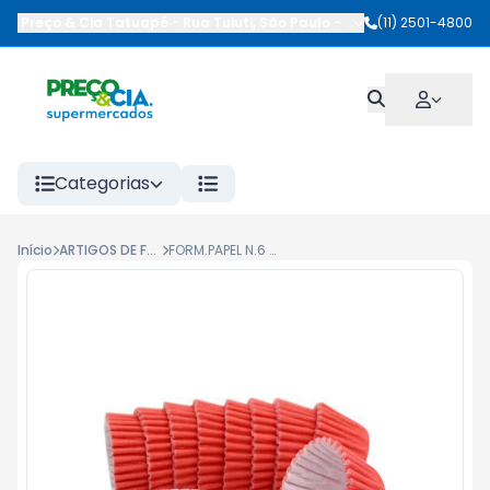
Preço & Cia Tatuapé
-
Rua Tuiuti
,
São Paulo
-
SP
(11) 2501-4800
Categorias
Início
ARTIGOS DE FESTA
FORM.PAPEL N.6 COLORS VERMELHO 100UN