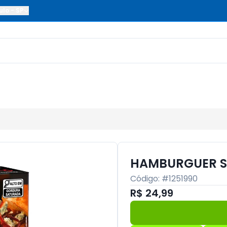
ulo
-
SP
HAMBURGUER SA
Código: #
1251990
R$ 24,99