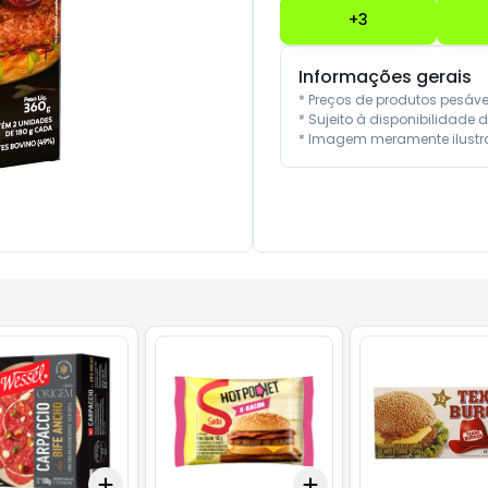
+
3
Informações gerais
* Preços de produtos pesáv
* Sujeito à disponibilidade d
* Imagem meramente ilustra
Add
Add
10
+
3
+
5
+
10
+
3
+
5
+
10