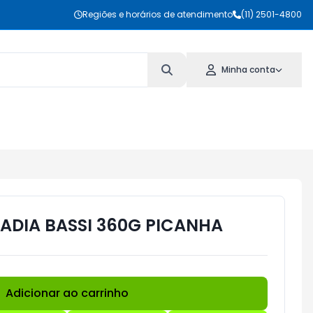
Regiões e horários de atendimento
(11) 2501-4800
Minha conta
DIA BASSI 360G PICANHA
Adicionar ao carrinho
Subtotal:
R$ 0,00