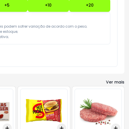
+
5
+
10
+
20
eis podem sofrer variação de acordo com o peso;

e estoque;

tiva;
Ver mais
Add
Add
Add
+
3
+
5
+
10
+
3
+
5
+
10
+
3