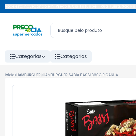
Você está navegando em:
Preço & Cia Tatuapé
-
Rua Tuiuti
,
São Pa
Categorias
Categorias
Início
HAMBURGUER
HAMBURGUER SADIA BASSI 360G PICANHA