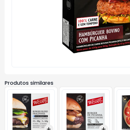
Produtos similares
Add
Add
+
3
+
5
+
10
+
3
+
5
+