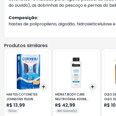
do ouvido), as dobrinhas do pescoço e pernas do b
Composição:
hastes de polipropileno, algodão, hidroxieticelulose e 
Produtos similares
Add
Add
+
3
+
5
+
10
+
3
+
5
+
HASTES COTONETES
HIDRAT.BODY CARE
OLEO D
JOHNSONS 150UN
NEUTROGENA 400ML
OLEO 10
HIDRATA/SUAVIZA
R$ 13,99
R$ 42,99
R$ 10
150un
400 Grama(s)