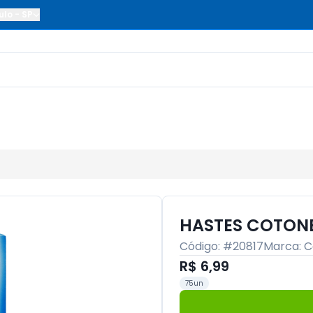
ulo
-
SP
HASTES COTON
Código: #
20817
Marca:
C
R$ 6,99
75un