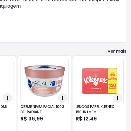
aquiagem.
Ver mais
Add
Add
Add
+
3
+
5
+
10
+
3
+
5
+
10
+
3
00ML
CREME NIVEA FACIAL 100G
LENCOS PAPEL KLEENEX
BEL RADIANT
150UN LMPM
R$ 36,99
R$ 12,49