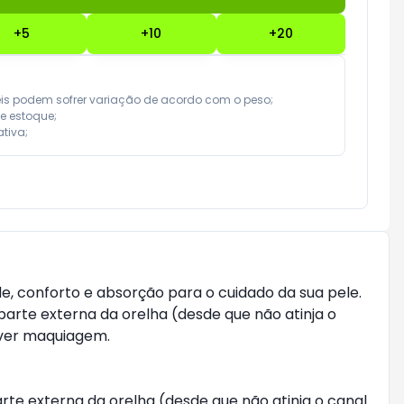
+
5
+
10
+
20
eis podem sofrer variação de acordo com o peso;

e estoque;

tiva;
de, conforto e absorção para o cuidado da sua pele.
parte externa da orelha (desde que não atinja o
over maquiagem.
rte externa da orelha (desde que não atinja o canal