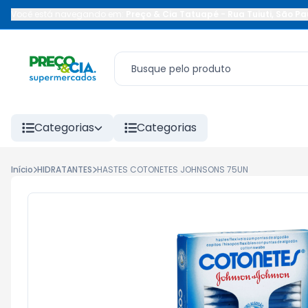
Você está navegando em:
Preço & Cia Tatuapé
-
Rua Tuiuti
,
São Pa
Categorias
Categorias
Início
HIDRATANTES
HASTES COTONETES JOHNSONS 75UN