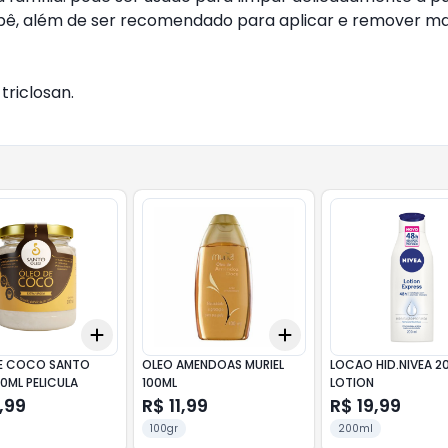
ebê, além de ser recomendado para aplicar e remover m
triclosan.
Add
Add
10
+
3
+
5
+
10
+
3
+
5
+
10
E COCO SANTO
OLEO AMENDOAS MURIEL
LOCAO HID.NIVEA 2
0ML PELICULA
100ML
LOTION
,99
R$ 11,99
R$ 19,99
100gr
200ml