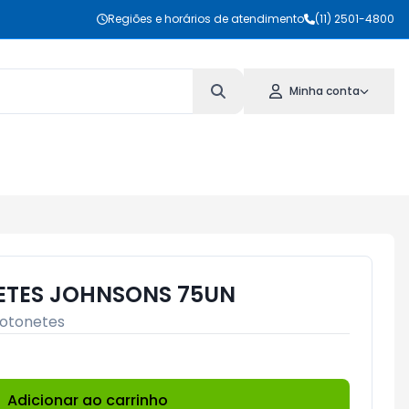
Regiões e horários de atendimento
(11) 2501-4800
Minha conta
ETES JOHNSONS 75UN
otonetes
Adicionar ao carrinho
Subtotal:
R$ 0,00