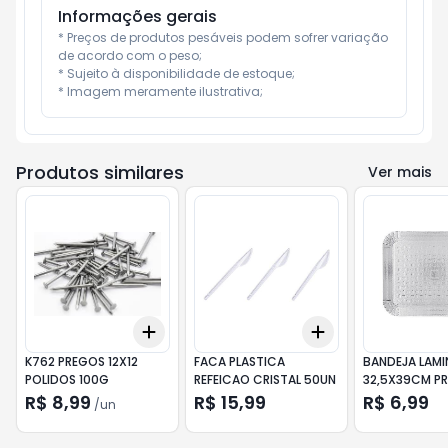
Informações gerais
* Preços de produtos pesáveis podem sofrer variação 
de acordo com o peso;

* Sujeito à disponibilidade de estoque;

* Imagem meramente ilustrativa;
Produtos similares
Ver mais
Add
Add
+
3
+
5
+
10
+
3
+
5
+
10
K762 PREGOS 12X12
FACA PLASTICA
BANDEJA LAMI
POLIDOS 100G
REFEICAO CRISTAL 50UN
32,5X39CM P
R$ 8,99
R$ 15,99
R$ 6,99
/
un