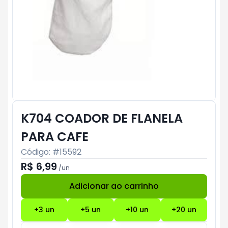
K704 COADOR DE FLANELA
PARA CAFE
Código: #
15592
R$ 6,99
/
un
Adicionar ao carrinho
Subtotal:
R$ 0
+
3
un
+
5
un
+
10
un
+
20
un