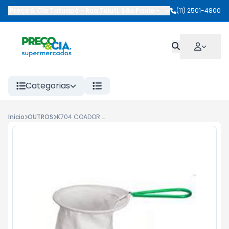
Preço & Cia Tatuapé
-
Rua Tuiuti
,
São Paulo
-
SP
(11) 2501-4800
Categorias
Início
OUTROS
K704 COADOR DE FLANELA PARA CAFE