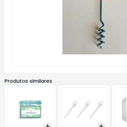
Produtos similares
Add
Add
+
3
+
5
+
10
+
3
+
5
+