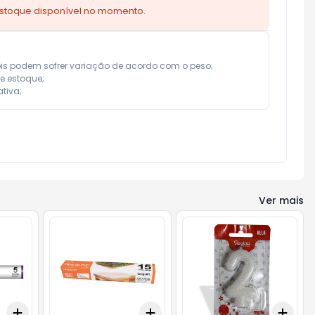
estoque disponível no momento.
eis podem sofrer variação de acordo com o peso;

e estoque;

tiva;
Ver mais
Add
Add
Add
+
3
+
5
+
10
+
3
+
5
+
10
+
3