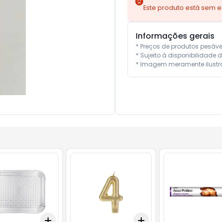
Este produto está sem 
Informações gerais
* Preços de produtos pesáv
* Sujeito à disponibilidade d
* Imagem meramente ilustra
Add
Add
10
+
3
+
5
+
10
+
3
+
5
+
10