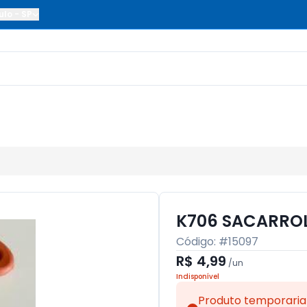
ulo
-
SP
K706 SACARRO
Código: #
15097
R$ 4,99
/
un
Indisponível
Produto temporaria