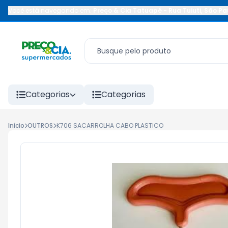
Você está navegando em:
Preço & Cia Tatuapé
-
Rua Tuiuti
,
São Pa
Categorias
Categorias
Início
OUTROS
K706 SACARROLHA CABO PLASTICO