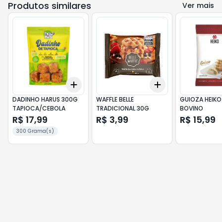
Produtos similares
Ver mais
Add
Add
+
3
+
5
+
10
+
3
+
5
+
10
DADINHO HARUS 300G
WAFFLE BELLE
GUIOZA HEIKO
TAPIOCA/CEBOLA
TRADICIONAL 30G
BOVINO
R$ 17,99
R$ 3,99
R$ 15,99
300 Grama(s)