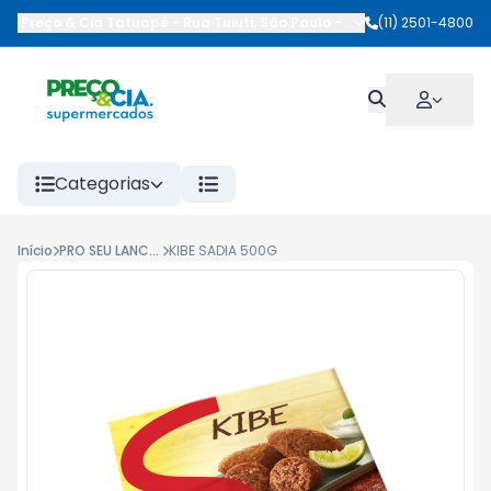
Preço & Cia Tatuapé
-
Rua Tuiuti
,
São Paulo
-
SP
(11) 2501-4800
Categorias
Início
PRO SEU LANCHE
KIBE SADIA 500G