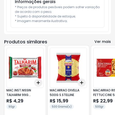
Informações gerais
* Preços de produtos pesáveis podem sofrer variação 
de acordo com o peso;

* Sujeito à disponibilidade de estoque;

* Imagem meramente ilustrativa;
Produtos similares
Ver mais
Add
Add
+
3
+
5
+
10
+
3
+
5
+
10
MAC.INST.NISSIN
MACARRAO DIVELLA
MACARRAO RI
TALHARIM 99G
500G S.STELLINE
FETTUCCINE 
BOLONHESA
R$ 4,29
R$ 15,99
R$ 22,99
90gr
500 Grama(s)
500gr