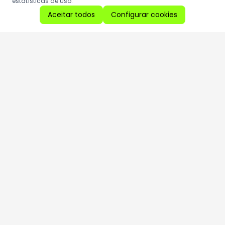
estatísticas de uso.
Aceitar todos
Configurar cookies
Aproveite as nossas promoções!
Cadastre seu e-mail e receba ofertas exclusivas.
QUERO RECEBER