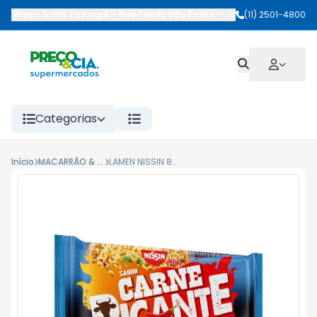
Preço & Cia Tatuapé
-
Rua Tuiuti
,
São Paulo
-
SP
(11) 2501-4800
Categorias
Início
MACARRÃO & LAMENS
LAMEN NISSIN 85G CARNE PICANTE