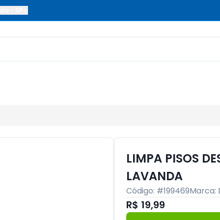
ulo
-
SP
LIMPA PISOS D
LAVANDA
Código: #
199469
Marca:
R$ 19,99