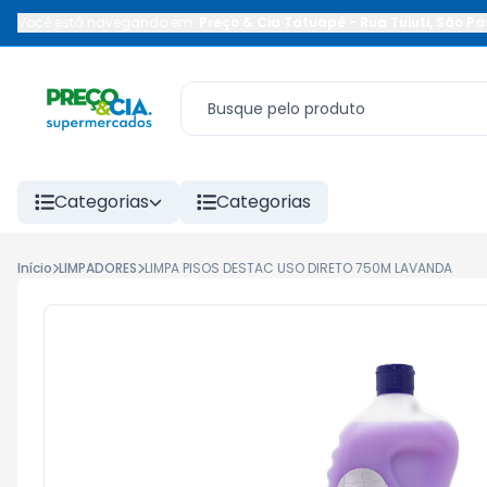
Você está navegando em:
Preço & Cia Tatuapé
-
Rua Tuiuti
,
São Pa
Categorias
Categorias
Início
LIMPADORES
LIMPA PISOS DESTAC USO DIRETO 750M LAVANDA