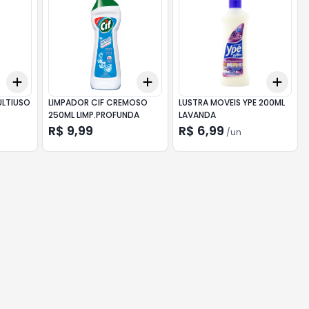
Add
Add
Add
+
3
+
5
+
10
+
3
+
5
+
10
+
3
ULTIUSO
LIMPADOR CIF CREMOSO
LUSTRA MOVEIS YPE 200ML
O
250ML LIMP.PROFUNDA
LAVANDA
R$ 9,99
R$ 6,99
/
un