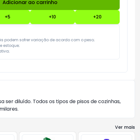
Adicionar ao carrinho
Subtotal:
R$ 0,00
+
5
+
10
+
20
eis podem sofrer variação de acordo com o peso;

e estoque;

tiva;
ser diluído. Todos os tipos de pisos de cozinhas,
milares.
Ver mais