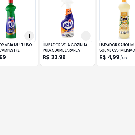
Add
Add
10
+
3
+
5
+
10
+
3
+
5
+
10
OR VEJA MULTIUSO
LIMPADOR VEJA COZINHA
LIMPADOR SANOL M
CAMPESTRE
PULV.500ML LARANJA
500ML CAPIM LIMA
,99
R$ 32,99
R$ 4,99
/
un