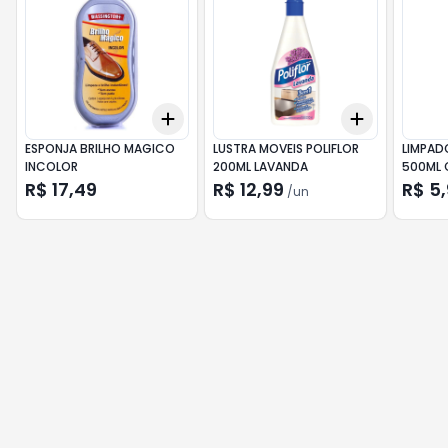
Add
Add
+
3
+
5
+
10
+
3
+
5
+
ESPONJA BRILHO MAGICO
LUSTRA MOVEIS POLIFLOR
LIMPAD
INCOLOR
200ML LAVANDA
500ML 
R$ 17,49
R$ 12,99
R$ 5
/
un