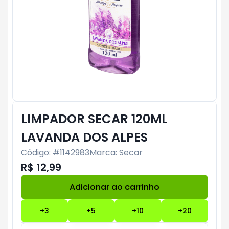
LIMPADOR SECAR 120ML
LAVANDA DOS ALPES
Código: #
1142983
Marca:
Secar
R$ 12,99
Adicionar ao carrinho
Subtotal:
R$ 0
+
3
+
5
+
10
+
20