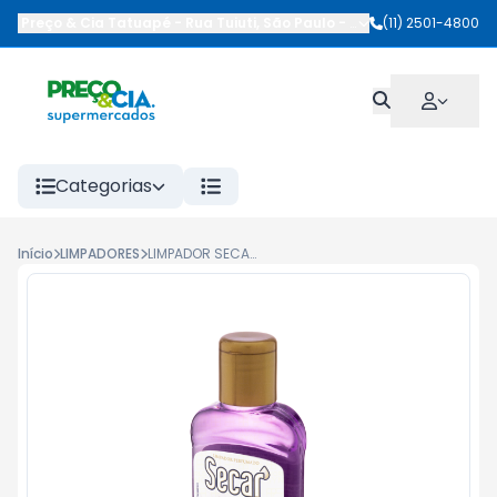
Preço & Cia Tatuapé
-
Rua Tuiuti
,
São Paulo
-
SP
(11) 2501-4800
Categorias
Início
LIMPADORES
LIMPADOR SECAR 120ML LAVANDA DOS ALPES