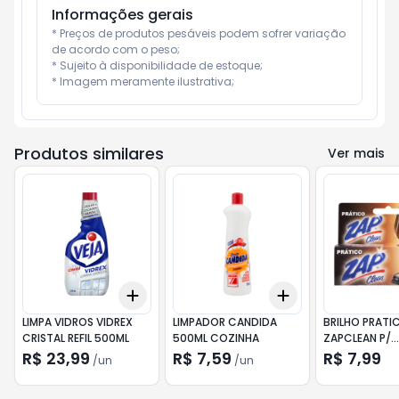
Informações gerais
* Preços de produtos pesáveis podem sofrer variação 
de acordo com o peso;

* Sujeito à disponibilidade de estoque;

* Imagem meramente ilustrativa;
Produtos similares
Ver mais
Add
Add
+
3
+
5
+
10
+
3
+
5
+
10
LIMPA VIDROS VIDREX
LIMPADOR CANDIDA
BRILHO PRATI
CRISTAL REFIL 500ML
500ML COZINHA
ZAPCLEAN P/
CALCADOS
R$ 23,99
R$ 7,59
R$ 7,99
/
un
/
un