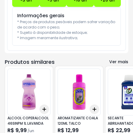
+
3
un
+
5
un
+
10
un
+
20
un
Informações gerais
* Preços de produtos pesáveis podem sofrer variação 
de acordo com o peso;

* Sujeito à disponibilidade de estoque;

* Imagem meramente ilustrativa;
Produtos similares
Ver mais
Add
Add
+
3
+
5
+
10
+
3
+
5
+
10
ALCOOL COPERALCOOL
AROMATIZANTE COALA
SECANTE
46SINPM 1L LAVANDA
120ML TALCO
ABRILHANTADO
100ML
R$ 9,99
R$ 12,99
R$ 22,99
/
un