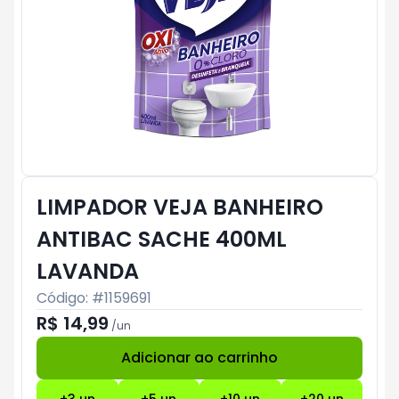
LIMPADOR VEJA BANHEIRO
ANTIBAC SACHE 400ML
LAVANDA
Código: #
1159691
R$ 14,99
/
un
Adicionar ao carrinho
Subtotal:
R$ 0