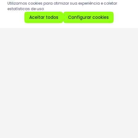
Utilizamos cookies para otimizar sua experiência e coletar
estatísticas de uso.
Aceitar todos
Configurar cookies
Aproveite as nossas promoções!
Cadastre seu e-mail e receba ofertas exclusivas.
QUERO RECEBER