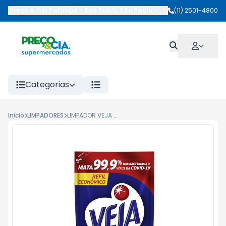
Preço & Cia Tatuapé
-
Rua Tuiuti
,
São Paulo
-
SP
(11) 2501-4800
Categorias
Início
LIMPADORES
LIMPADOR VEJA BANHEIRO ANTIBAC SACHE 400ML LAVANDA