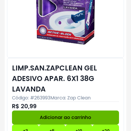
LIMP.SAN.ZAPCLEAN GEL
ADESIVO APAR. 6X1 38G
LAVANDA
Código: #
263993
Marca:
Zap Clean
R$ 20,99
Adicionar ao carrinho
Subtotal:
R$ 0