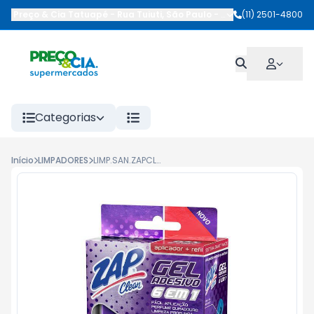
Preço & Cia Tatuapé
-
Rua Tuiuti
,
São Paulo
-
SP
(11) 2501-4800
Categorias
Início
LIMPADORES
LIMP.SAN.ZAPCLEAN GEL ADESIVO APAR. 6X1 38G LAVANDA