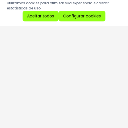
Utilizamos cookies para otimizar sua experiência e coletar
estatísticas de uso.
Aceitar todos
Configurar cookies
Aproveite as nossas promoções!
Cadastre seu e-mail e receba ofertas exclusivas.
QUERO RECEBER