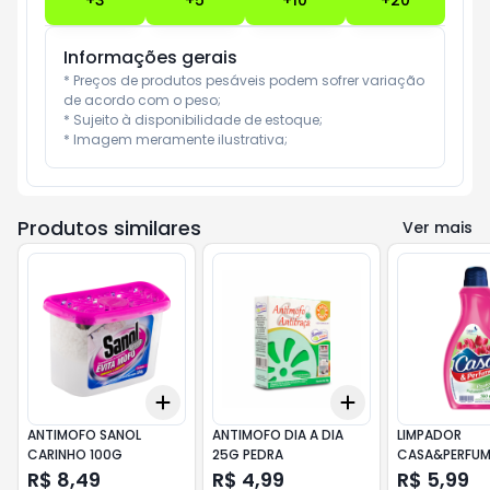
+
3
+
5
+
10
+
20
Informações gerais
* Preços de produtos pesáveis podem sofrer variação 
de acordo com o peso;

* Sujeito à disponibilidade de estoque;

* Imagem meramente ilustrativa;
Produtos similares
Ver mais
Add
Add
+
3
+
5
+
10
+
3
+
5
+
10
ANTIMOFO SANOL
ANTIMOFO DIA A DIA
LIMPADOR
CARINHO 100G
25G PEDRA
CASA&PERFUM
PASSIONE
R$ 8,49
R$ 4,99
R$ 5,99